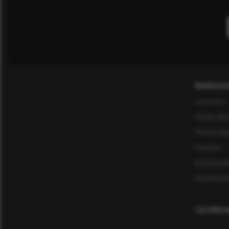
Kundservi
Leverans
Ordervillk
Personuppg
Cookies
Kundomd
Kundomd
Certifier