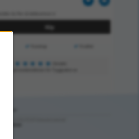
eställer du fler så dellevererar vi
Köp
Kunskap
Kvalitet
★
★
★
★
★
5
Utmärkt
aserat på kundomdömen för Tryggsaker.se
ptäck mer
ÖRSTA HJÄLPEN/Förbandsmaterial/
ubbandage