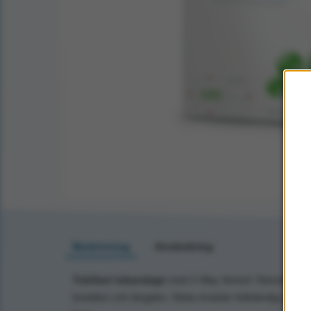
Beskrivning
Användning
Tubifast tubandage
med 2-Way Stretch Teknologi är 
bredden och längden. Detta innebär fullständig rörelsef