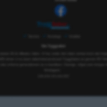
Service
Kunskap
Kvalitet
Om Tryggsaker
 nästan 50 år tillbaka i tiden. Vi har under den tiden verkat inom det h
005 driver vi nu även säkerhetsvaruhuset TryggSaker.se genom RS Tekn
 den erfarna generationen av e-handlare i Sverige, något som borgar f
företagare.
Läs mer om oss här!