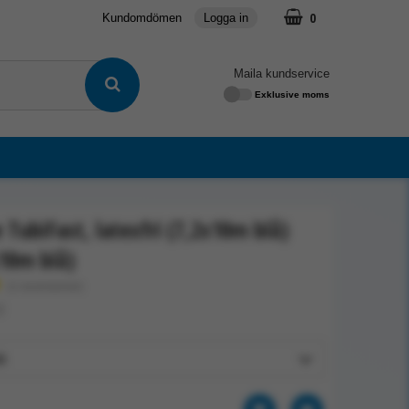
0
Kundomdömen
Logga in
Maila kundservice
Exklusive moms
TubiFast, latexfri (7,2x10m blå)
10m blå)
★
(1 recensioner)
2