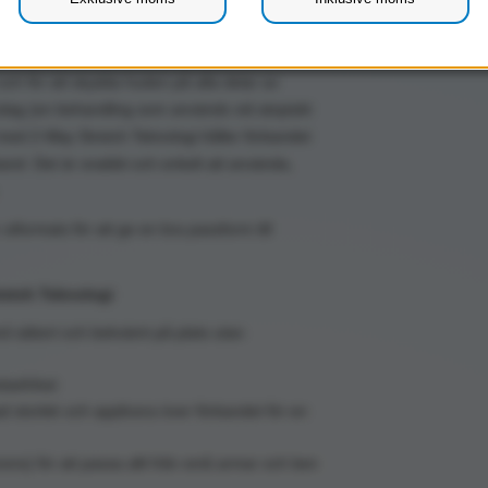
d och för att skydda huden på alla delar av
lag (en behandling som används vid atopiskt
med 2-Way Stretch Teknologi håller förbandet
band. Det är snabbt och enkelt att använda,
utformats för att ge en bra passform till
retch Teknologi
nd säkert och bekvämt på plats utan
lsefrihet
ad storlek och applicera över förbandet för en
ens) för att passa allt från små armar och ben