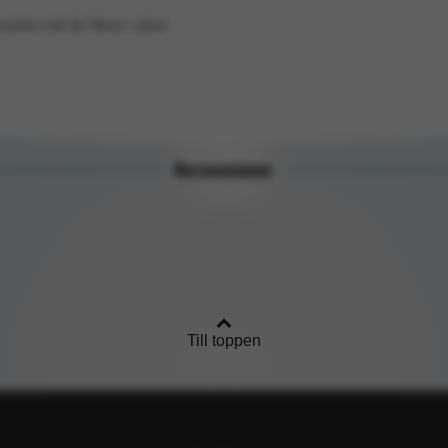
ndre risk för fibrer i såret
Recensioner
Till toppen