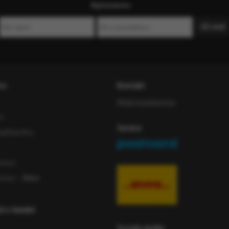
Nyhetsbrev
ce
Kontakt
Maila kundservice
or
Service
iftspolicy
ömen
ömen
- Äldre
ad e-handel
Sociala media