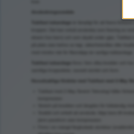
kvar.
Användningsområde
Tubifast tubandage
är lämpligt för att fixera förban
kroppen. Det kan också användas som fixering av oms
eksem hos barn) och som skydd under gips. Tubifast 
på plats utan behov av tejp, säkerhetsnålar eller knyt
med mindre risk för fibersläpp än vanliga tubbandage.
Tubifast tubandage
finns i fem olika bredder och har 
samtliga kroppsdelar, oavsett storlek och form.
Huvudsakliga fördelar med Tubifast med 2-Way St
Tubifast med 2-Way Stretch Teknologi håller förba
kompression
Stretch på bredden och längden för fullständig röre
Snabbt och enkelt att använda: klipp bara till önsk
jämn passform utan kompression
Finns i en mängd färgkodade storlekar (snabbrefer