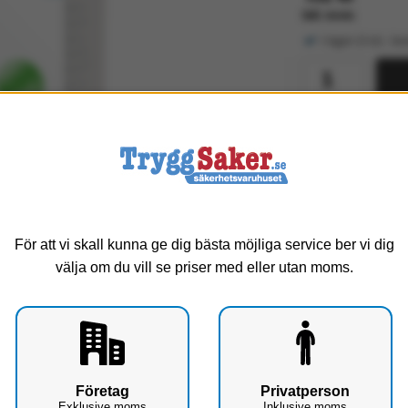
Exkl. moms
I lager (3 st) - b
Service
B
För att vi skall kunna ge dig bästa möjliga service ber vi dig
välja om du vill se priser med eller utan moms.
Up
F
T
ett elastiskt tubbandage med stretch både på
rihet samtidigt som du vet att förbandet sitter
Företag
Privatperson
Exklusive moms
Inklusive moms