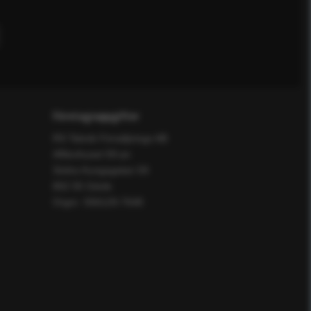
Företagsuppgifter
RS Teknik Försäljnings AB
Affärshuset 59:an
Södra Kungsgatan 59
802 55 Gävle
Orgnr: 556129-7648