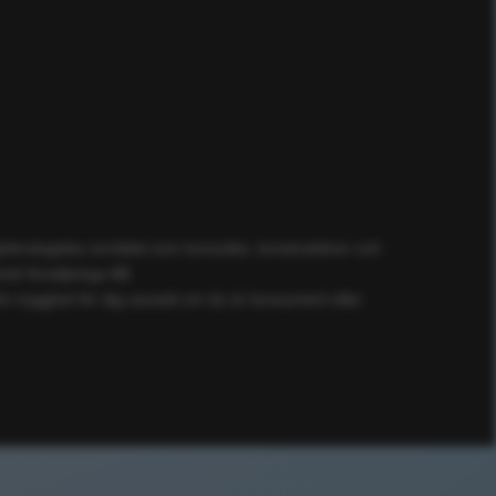
ögteknologiska området som konsulter, konstruktörer och
ik försäljnings AB.
ör trygghet för dig oavsett om du är konsument eller