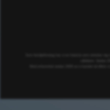
Som familjeföretag har vi en historia som sträcker sig
utbildare. Sedan 2
Med erfarenhet sedan 2005 av e-handel så tillhör vi