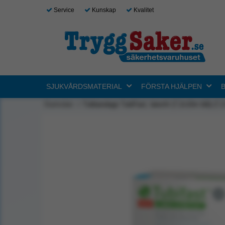
Service
Kunskap
Kvalitet
SJUKVÅRDSMATERIAL
FÖRSTA HJÄLPEN
Startsidan
Tubbandage TubiFast, latexfri (7,2x10m blå) (7,