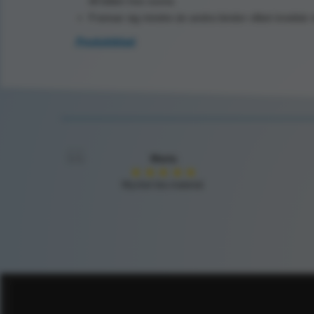
till bålen hos vuxna
Fransar sig mindre än andra bindor vilket innebär mi
Produktblad
Maria
★
★
★
★
★
Mycket bra material.