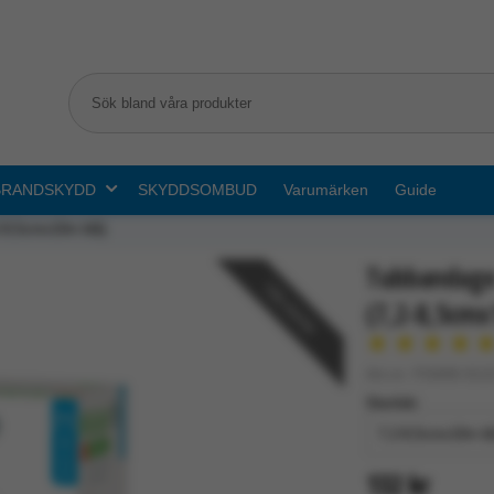
BRANDSKYDD
SKYDDSOMBUD
Varumärken
Guide
2-8,5cmx10m blå)
Tubbandage 
Välj storlek
(7,2-8,5cmx
★
★
★
★
Art.nr: F0408-012
Storlek:
132 kr