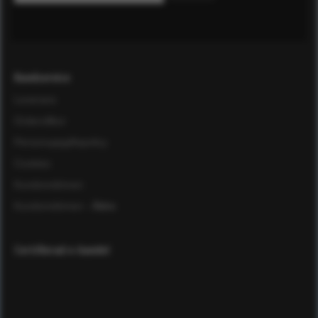
Kundservice
Leverans
Ordervillkor
Personuppgiftspolicy
Cookies
Kundomdömen
Kundomdömen
- Äldre
Certifierad e-handel