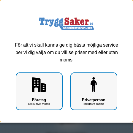
0
Meny
Lab/Provtagning - Patientnära analyser
För att vi skall kunna ge dig bästa möjliga service
ber vi dig välja om du vill se priser med eller utan
Urinstickor
Streptokocker
moms.
PAD-Analys
Graviditetstest
Fecal blod
CRP
Företag
Privatperson
Exklusive moms
Inklusive moms
Visar 0 produkter
Tyvärr!