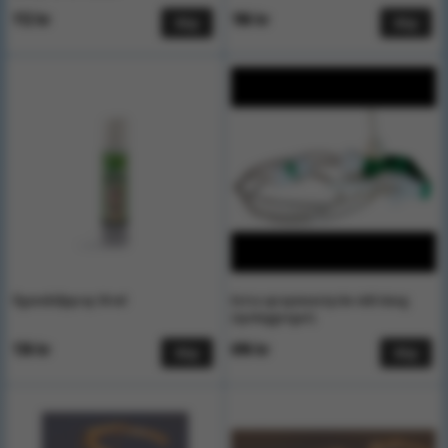
112 kr
186 kr
Köp
Köp
Ögonsköljspray 50 ml
Extra spraymunstycke inkl slang
(spolaggregat)
136 kr
696 kr
Köp
Köp