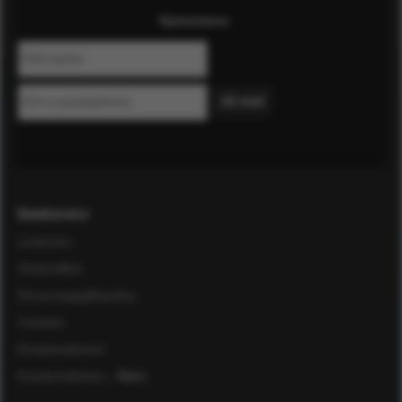
Nyhetsbrev
Kundservice
Leverans
Ordervillkor
Personuppgiftspolicy
Cookies
Kundomdömen
Kundomdömen
- Äldre