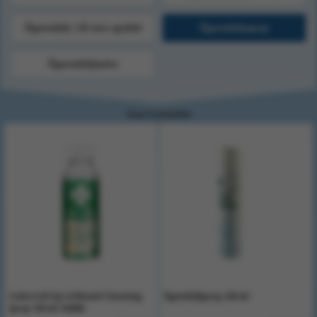
Ögonskölj >15 min spoltid
Ögonsköljspray
Ögonsköljtavlor
Visar 8 produkter
Cederroth Eye & Wound Cleansing
Ögonsköljspray 250 ml
Spray 150 ml 726000