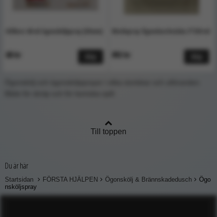
Hållare 40 ml ögonsköljspray [35mm]
Medispray Ögonduschväska 3*250 ml
68 kr
892 kr
Köp
Köp
Ögonskölj och ögonsköljsprayer i olika storlekar och utföranden.
Både för skräp och för kemiska spill.
Till toppen
Du är här
Startsidan
FÖRSTA HJÄLPEN
Ögonskölj & Brännskadedusch
Ögo
nsköljspray