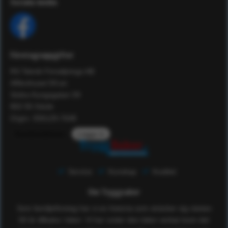
Sociala media
Företagsuppgifter
RS Teknik Försäljnings AB
Affärshuset 59:an
Södra Kungsgatan 59
802 55 Gävle
Orgnr: 556129-7648
Kundomdömen
Logga in
Service
Kunskap
Kvalitet
Om Tryggsaker
Som familjeföretag har vi en historia som sträcker sig nästan
50 år tillbaka i tiden. Vi har under den tiden verkat inom det