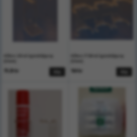
Hållare 250 ml ögonsköljspray
Hållare 3*200 ml ögonsköljspray
[52mm]
[52mm]
79.20 kr
164 kr
Köp
Köp