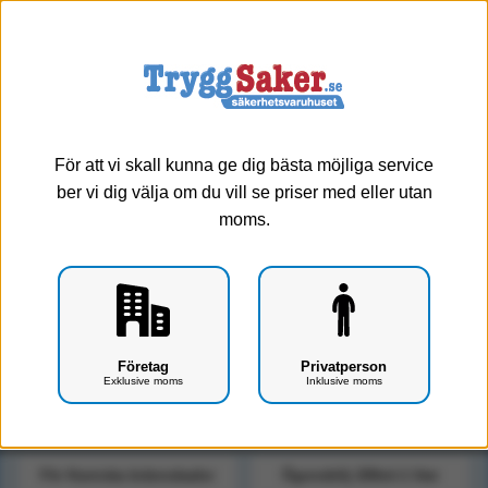
0
Meny
Ögonskölj & Brännskadedusch -
Ögonsköljspray
För att vi skall kunna ge dig bästa möjliga service
ber vi dig välja om du vill se priser med eller utan
Ögonskölj och ögonsköljsprayer i olika storlekar och utföranden.
moms.
Både för skräp och för kemiska spill.
Visa alla
Cederroth ögondusch
För truckstationer
Skåp för ögonskölj
Företag
Privatperson
Exklusive moms
Inklusive moms
Små Ögonskölj
Värmeskåp
För Kemiska brännskador
Ögonskölj 200ml-1 liter