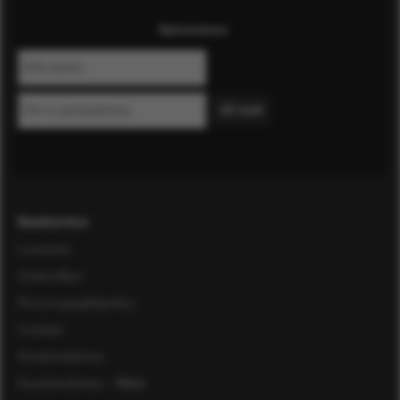
Nyhetsbrev
Kundservice
Leverans
Ordervillkor
Personuppgiftspolicy
Cookies
Kundomdömen
Kundomdömen
- Äldre