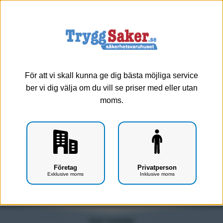
0
Meny
Traumaskador - Tourniquet
En
tourniquet
används för att strypa blodtillförseln till en allvarligt
För att vi skall kunna ge dig bästa möjliga service
skadad lem så att patienten inte avlider av blodförlusten innan den
ber vi dig välja om du vill se priser med eller utan
kan stoppas.
moms.
Visa alla
Haemostater typ Celox
Replantatbox
Tourniquet
Företag
Privatperson
Exklusive moms
Inklusive moms
Traumaförband
Compressed gauze
Visar 2 produkter