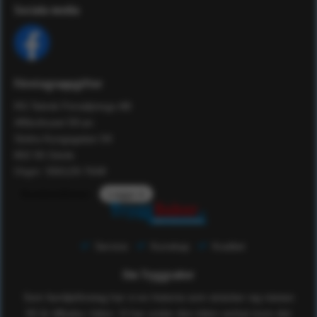
Sociala media
Företagsuppgifter
RS Teknik Försäljnings AB
Affärshuset 59:an
Södra Kungsgatan 59
802 55 Gävle
Orgnr: 556129-7648
Kundomdömen
Logga in
Service
Kunskap
Kvalitet
Om Tryggsaker
Som familjeföretag har vi en historia som sträcker sig nästan
50 år tillbaka i tiden. Vi har under den tiden verkat inom det