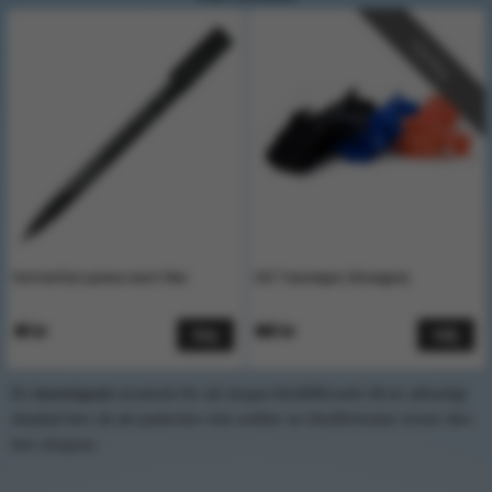
Välj färg
Vattenfast penna svart Fine
CAT Tournique (Orangea)
40 kr
460 kr
Köp
Välj
En
tourniquet
används för att strypa blodtillförseln till en allvarligt
skadad lem så att patienten inte avlider av blodförlusten innan den
kan stoppas.