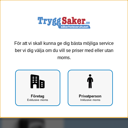
0
Meny
Kassaskåp - Nyckelskåp
Här hittar du säker förvaring för dina nycklar.
För att vi skall kunna ge dig bästa möjliga service
ber vi dig välja om du vill se priser med eller utan
moms.
Visa alla
Kundanpassade lösningar
Medicinskåp
Nyckelskåp
Företag
Privatperson
Visar 1 produkter
Exklusive moms
Inklusive moms