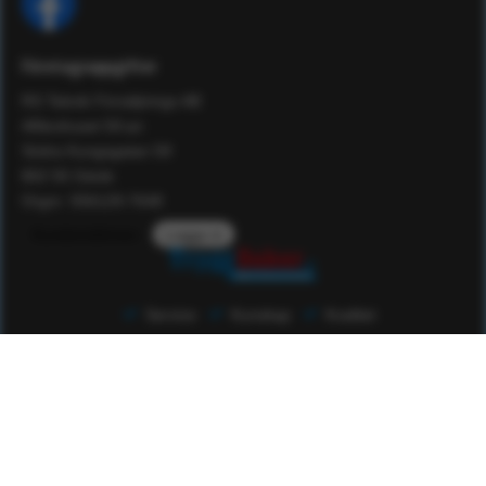
Företagsuppgifter
RS Teknik Försäljnings AB
Affärshuset 59:an
Södra Kungsgatan 59
802 55 Gävle
Orgnr: 556129-7648
Kundomdömen
Logga in
Service
Kunskap
Kvalitet
Om Tryggsaker
Som familjeföretag har vi en historia som sträcker sig nästan
50 år tillbaka i tiden. Vi har under den tiden verkat inom det
högteknologiska området som konsulter, konstruktörer och
utbildare. Sedan 2005 driver vi nu även säkerhetsvaruhuset