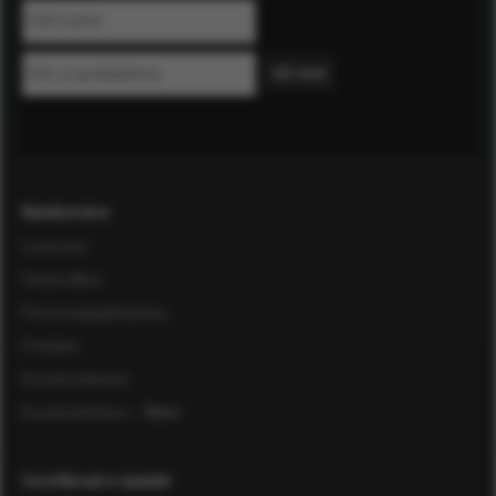
Kundservice
Leverans
Ordervillkor
Personuppgiftspolicy
Cookies
Kundomdömen
Kundomdömen
- Äldre
Certifierad e-handel