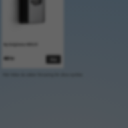
Nyckelgömma MBG29
460 kr
Köp
Här hittar du säker förvaring för dina nycklar.