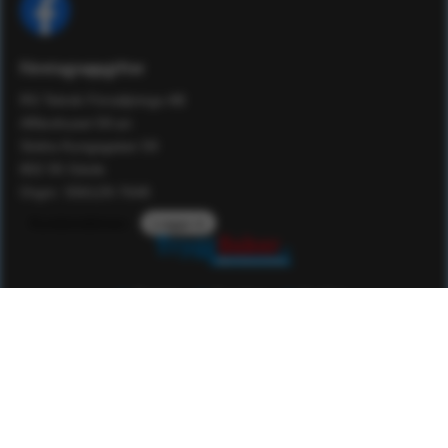
Företagsuppgifter
RS Teknik Försäljnings AB
Affärshuset 59:an
Södra Kungsgatan 59
802 55 Gävle
Orgnr: 556129-7648
Kundomdömen
Logga in
Service
Kunskap
Kvalitet
Om Tryggsaker
Som familjeföretag har vi en historia som sträcker sig nästan
50 år tillbaka i tiden. Vi har under den tiden verkat inom det
högteknologiska området som konsulter, konstruktörer och
utbildare. Sedan 2005 driver vi nu även säkerhetsvaruhuset