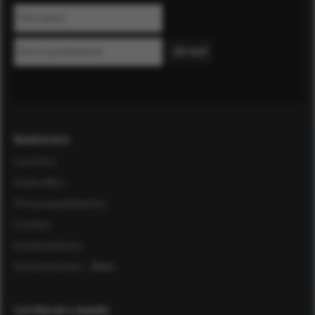
Kundservice
Leverans
Ordervillkor
Personuppgiftspolicy
Cookies
Kundomdömen
Kundomdömen
- Äldre
Certifierad e-handel