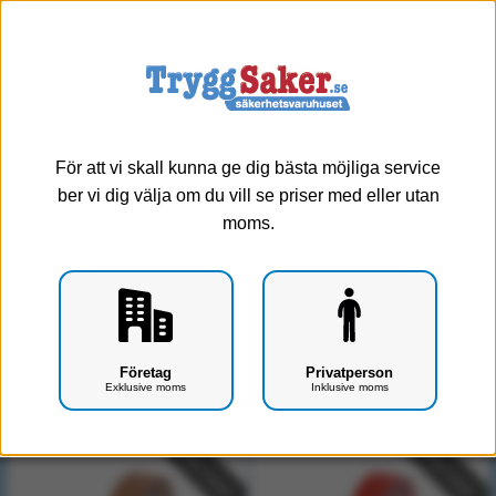
0
Meny
Rehab & Sjukgymnastik - Kinesiologi tejp
För att vi skall kunna ge dig bästa möjliga service
ber vi dig välja om du vill se priser med eller utan
Visa alla
Armslinga
moms.
Kinesiologi tejp
Liniment
Ortoser
Sporttejp
Företag
Privatperson
Exklusive moms
Inklusive moms
Visar 2 produkter
Välj storlek / antal
Välj storlek / antal