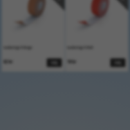
Leukotejp K Beige
Leukotejp K Röd
62 kr
14 kr
Välj
Välj