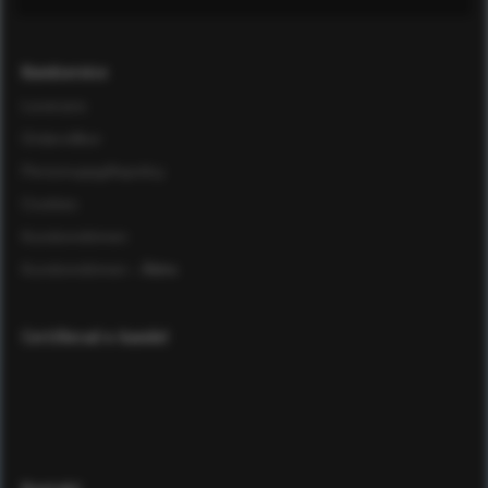
Kundservice
Leverans
Ordervillkor
Personuppgiftspolicy
Cookies
Kundomdömen
Kundomdömen
- Äldre
Certifierad e-handel