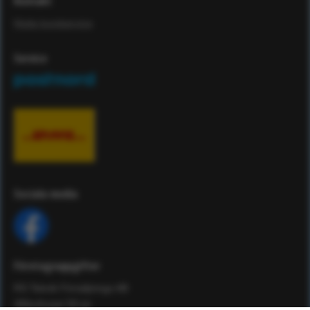
Kontakt
Maila kundservice
Service
Sociala media
Företagsuppgifter
RS Teknik Försäljnings AB
Affärshuset 59:an