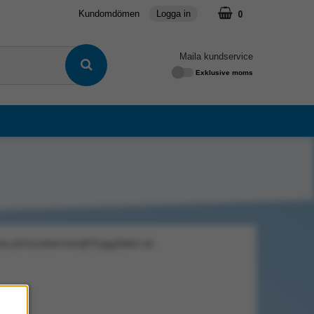
0
Kundomdömen
Logga in
Maila kundservice
Exklusive moms
a oss på kundservice@TryggSaker.se