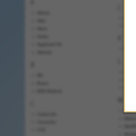
A
J
Abena
Järve
Akla
Johns
Alere
K
Ambu
Applimed SA
KaWe
Attends
L
B
Laerd
BD
LEC
Braun
Lohm
BSN Medical
M
C
MDF
Cederroth
Medc
ConvaTec
MediP
CTE
Minit