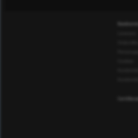
Kundservi
Leverans
Ordervillk
Personuppg
Cookies
Kundomd
Kundomd
Certifier