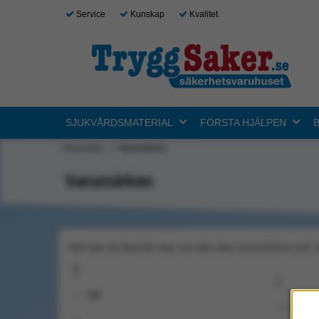
Service
Kunskap
Kvalitet
SJUKVÅRDSMATERIAL
FÖRSTA HJÄLPEN
Startsidan
Varumärken
Varumärken
Här kan du läsa lite mer om alla våra varumärken och 
3
I
3M
Instr