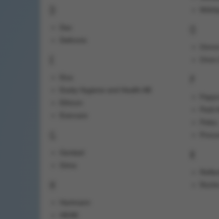
D
Mölnl
O
Dax
Deltronic
Omro
E
Orion
P
Eica
Essity Hygiene and Health AB
Papyr
Ethicon
Pedi-
Evercare
Peleu
G
Procu
R
Genteel
Gima
Reflec
H
Roche
Hartmann
HEAB