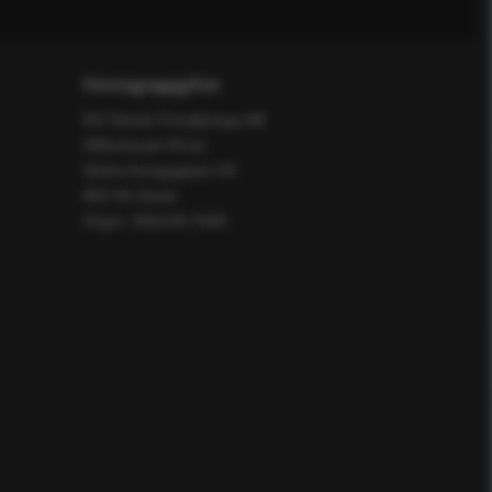
Företagsuppgifter
RS Teknik Försäljnings AB
Affärshuset 59:an
Södra Kungsgatan 59
802 55 Gävle
Orgnr: 556129-7648