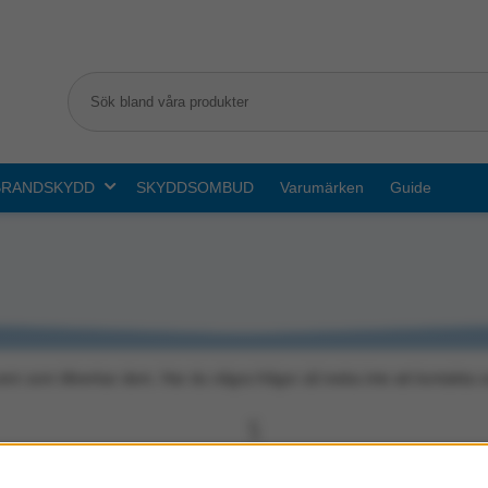
BRANDSKYDD
SKYDDSOMBUD
Varumärken
Guide
vem som tillverkar dem. Har du några frågor så tveka inte att kontakt
S
umenta
Sarstedt