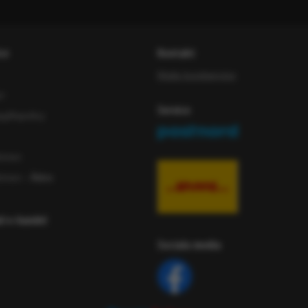
ce
Kontakt
Maila kundservice
or
Service
iftspolicy
ömen
ömen
- Äldre
ad e-handel
Sociala media