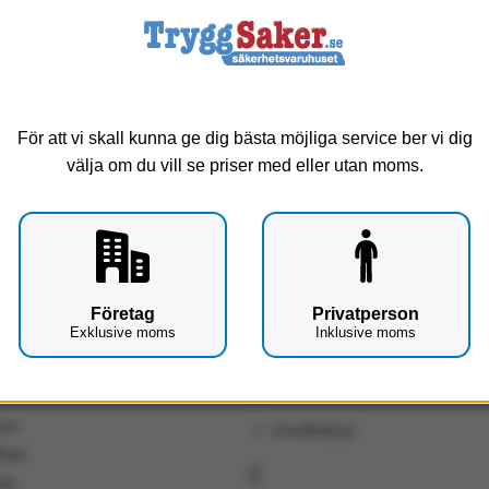
SCA
Selefa
n
Selefa
on & Johnson
Sensorem
Siemens Healthcare Diagnostic
För att vi skall kunna ge dig bästa möjliga service ber vi dig
Smith & Nephew
välja om du vill se priser med eller utan moms.
Snögg
Somedic
SoundEar
al Medical
T
Företag
Privatperson
ann Rauscher
TechTrade LLC
Exklusive moms
Inklusive moms
Tjeder
U
ore
UnoMedical
last
V
ube