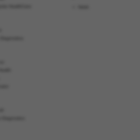
ycke HealthCare
Vetek
n
 Diagnostica
us
Health
rator
til
 Diagnostics