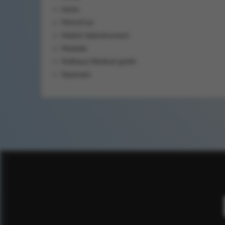
heine
HemoCue
Hettich labinstrument
Histolab
Holthaus Medical gmbh
Hyssnam