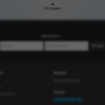
Till toppen
Nyhetsbrev
ce
Kontakt
Maila kundservice
or
Service
iftspolicy