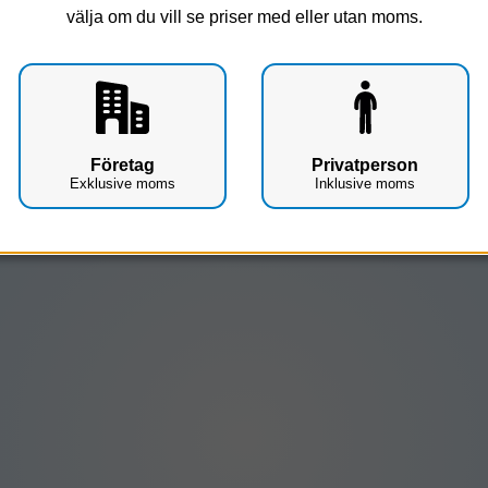
välja om du vill se priser med eller utan moms.
Vid Hög Brandrisk
Örngott
Visar 0 produkter
Företag
Privatperson
Tyvärr!
Exklusive moms
Inklusive moms
Hittade inga produkter