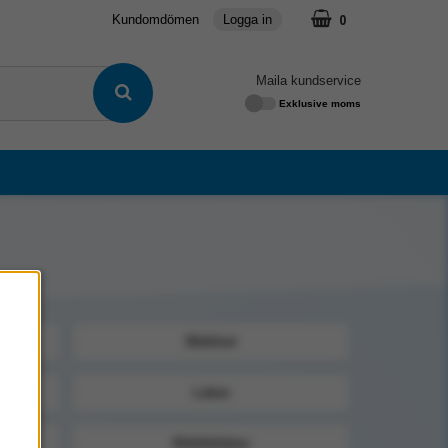
0
Kundomdömen
Logga in
Maila kundservice
Exklusive moms
Bäddset
Lakan
Rökfökläden