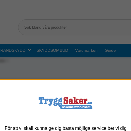
BRANDSKYDD
SKYDDSOMBUD
Varumärken
Guide
der
Bäddmadrasser
Glödskydd golv
Kuddar
För att vi skall kunna ge dig bästa möjliga service ber vi dig
Positionering
Påslakan