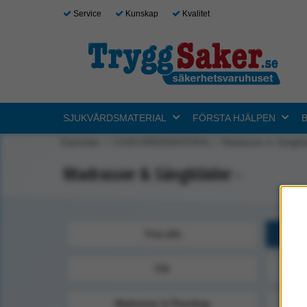
Service
Kunskap
Kvalitet
SJUKVÅRDSMATERIAL
FÖRSTA HJÄLPEN
Startsidan
SJUKVÅRDSMATERIAL
Madrasser & Sängklä
Madrasser & Sängkläder -
Visa alla
Filt
Madrasser & Överdrag