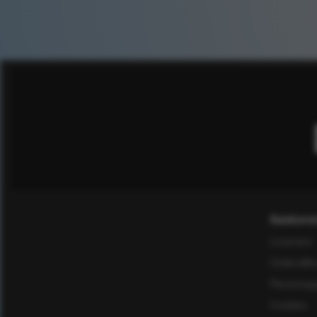
Kundservi
Leverans
Ordervillk
Personuppg
Cookies