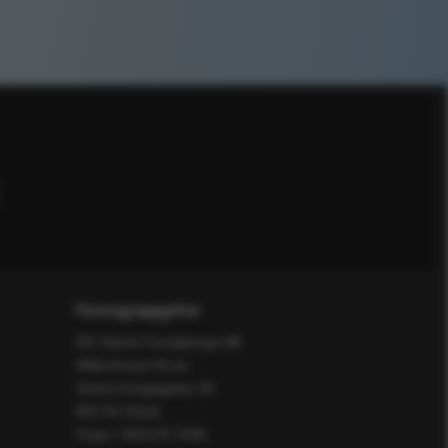
Företagsuppgifter
RS Teknik Försäljnings AB
Affärshuset 59:an
Södra Kungsgatan 59
802 55 Gävle
Orgnr: 556129-7648