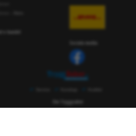
ömen
ömen
- Äldre
ad e-handel
Sociala media
Service
Kunskap
Kvalitet
Om Tryggsaker
 nästan 50 år tillbaka i tiden. Vi har under den tiden verkat inom det h
005 driver vi nu även säkerhetsvaruhuset TryggSaker.se genom RS Tekn
 den erfarna generationen av e-handlare i Sverige, något som borgar f
företagare.