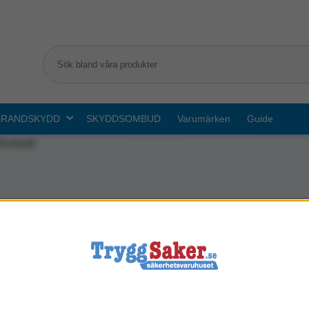
BRANDSKYDD
SKYDDSOMBUD
Varumärken
Guide
koskydd
Engångshandskar
Munskydd & Andningssky
Visir