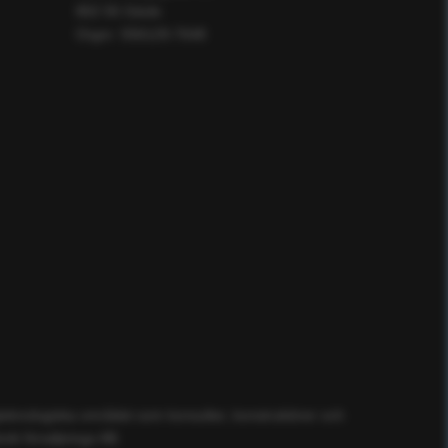
802 55 Gävle
Orgnr: 556129-7648
ögteknologiska området som konsulter, konstruktörer och
ik försäljnings AB.