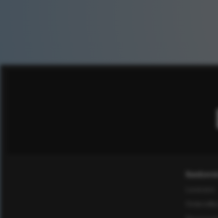
Kundservi
Leverans
Ordervillk