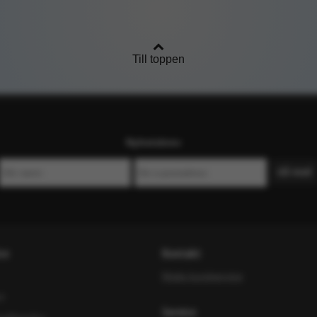
Till toppen
Nyhetsbrev
ce
Kontakt
Maila kundservice
or
Service