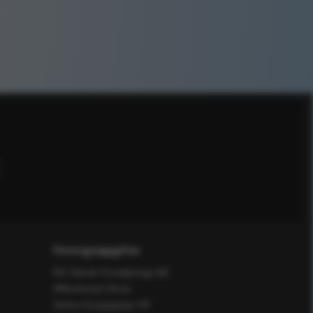
Företagsuppgifter
RS Teknik Försäljnings AB
Affärshuset 59:an
Södra Kungsgatan 59