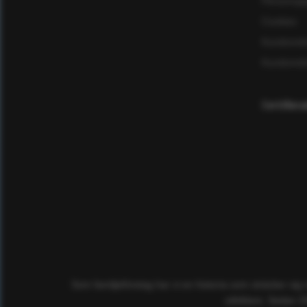
Personuppg
Cookies
Kundomd
Kundomd
Certifier
Som familjeföretag har vi en historia som sträcker sig
utbildare. Sedan 2