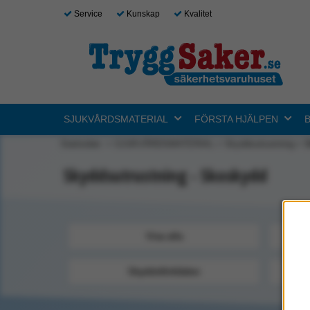
Service
Kunskap
Kvalitet
SJUKVÅRDSMATERIAL
FÖRSTA HJÄLPEN
Startsidan
SJUKVÅRDSMATERIAL
Skyddsutrustning
S
Skyddsutrustning - Skoskydd
Visa alla
Skyddsförkläden