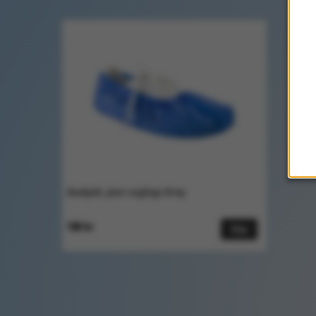
Skoskydd, plast engångs 50 my
140 kr
Köp