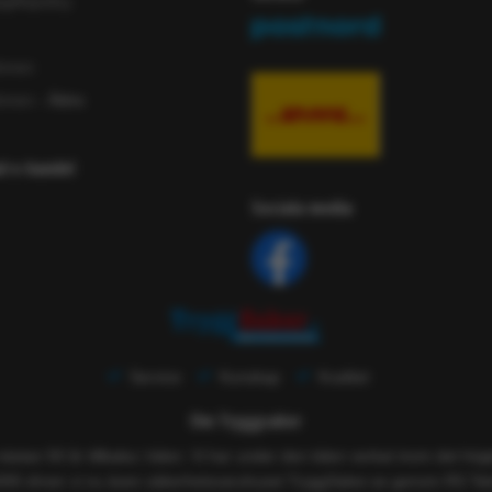
iftspolicy
ömen
ömen
- Äldre
ad e-handel
Sociala media
Service
Kunskap
Kvalitet
Om Tryggsaker
 nästan 50 år tillbaka i tiden. Vi har under den tiden verkat inom det h
005 driver vi nu även säkerhetsvaruhuset TryggSaker.se genom RS Tekn