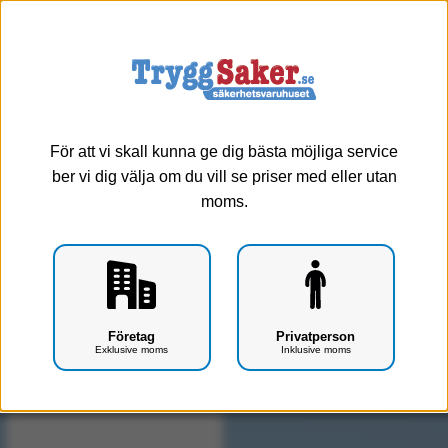
0
Meny
Immobilisering / Splintar - Vaccum
Vårt sortiment av vaccumsplintar.
För att vi skall kunna ge dig bästa möjliga service
ber vi dig välja om du vill se priser med eller utan
moms.
Visa alla
Nackkragar
Ryggbrädor
Splintar
Vaccum
Företag
Privatperson
Exklusive moms
Inklusive moms
Visar 1 produkter