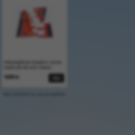
Vakuumsplintset komplett, Germa
EasyFix plus Bio Safe remmar
14200 kr
Köp
Vårt sortiment av vaccumsplintar.