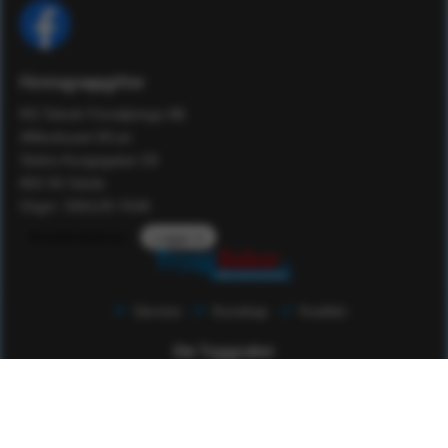
Företagsuppgifter
RS Teknik Försäljnings AB
Affärshuset 59:an
Södra Kungsgatan 59
802 55 Gävle
Orgnr: 556129-7648
Kundomdömen
Logga in
Service
Kunskap
Kvalitet
Om Tryggsaker
Som familjeföretag har vi en historia som sträcker sig nästan
50 år tillbaka i tiden. Vi har under den tiden verkat inom det
högteknologiska området som konsulter, konstruktörer och