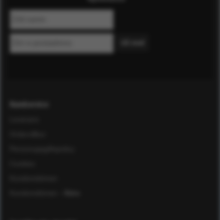
Kundservice
Leverans
Ordervillkor
Personuppgiftspolicy
Cookies
Kundomdömen
Kundomdömen
- Äldre