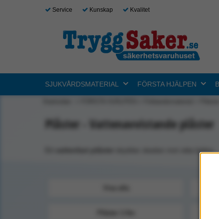
Service
Kunskap
Kvalitet
SJUKVÅRDSMATERIAL
FÖRSTA HJÄLPEN
Startsidan
FÖRSTA HJÄLPEN
Förbandsmaterial
Plåste
Plåster - Vattenavvistande plåster
Ett
vattenfast plåster
skyddar skadan mot väta bättre.
Visa alla
Plåster 1-5m