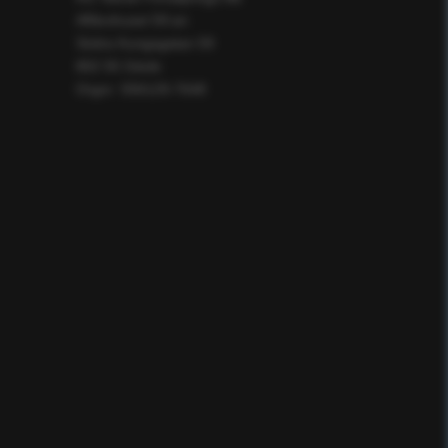
Affärshuset 59:an
Södra Kungsgatan 59
802 55 Gävle
Orgnr: 556129-7648