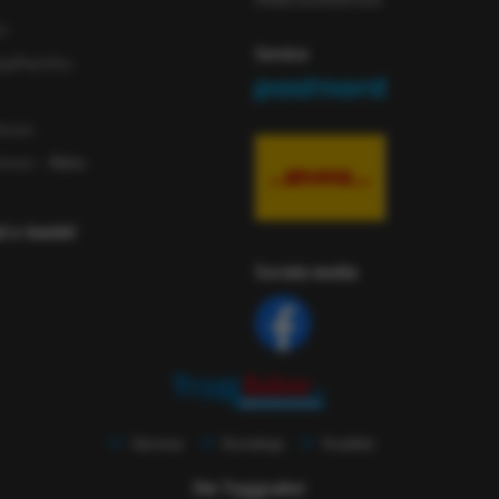
or
Service
iftspolicy
ömen
ömen
- Äldre
ad e-handel
Sociala media
Service
Kunskap
Kvalitet
Om Tryggsaker