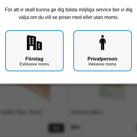
För att vi skall kunna ge dig bästa möjliga service ber vi dig
Vattenavvistande plåster
välja om du vill se priser med eller utan moms.
Visar 4 produkter
Företag
Privatperson
Exklusive moms
Inklusive moms
 sårfilm 9*10cm - 50 pack
Vattenfast plåster
20 kr
Köp