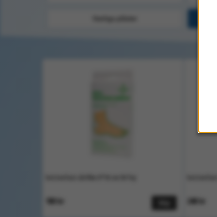
Vanliga plåster
Vattenfast sårfilm 6*10 cm 50 frp
Vattenfast
180 kr
248 kr
Köp