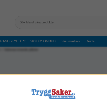
BRANDSKYDD
SKYDDSOMBUD
Varumärken
Guide
r
Vattenavvistande plåster
Abs-häfta/abs-förband
Cederroth
Plåsterdispensrar
Plåsterspray