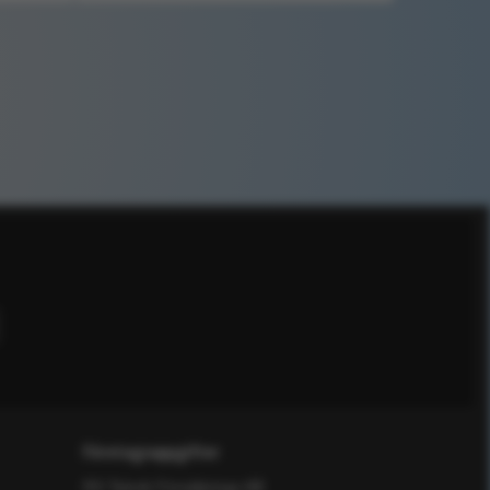
Företagsuppgifter
RS Teknik Försäljnings AB