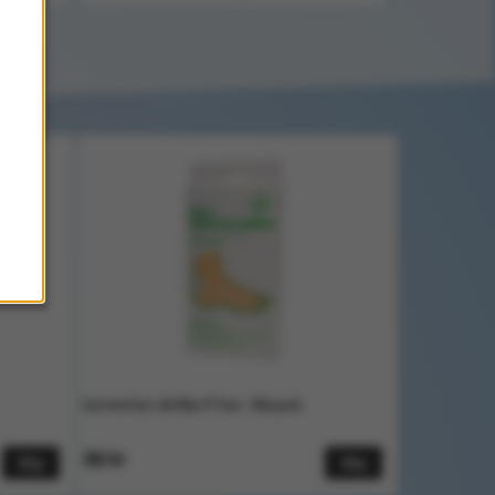
Vattenfast sårfilm 5*7cm- 100 pack
262 kr
Köp
Köp