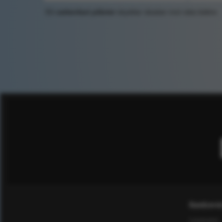
Ett
vattenfast plåster
skyddar skadan mot väta bättre.
Kundservi
Leverans