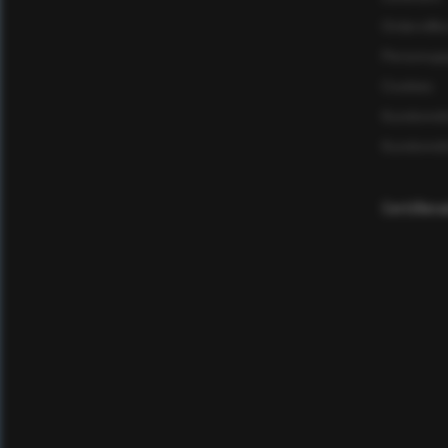
Ordervillk
Personuppg
Cookies
Kundomd
Kundomd
Certifier