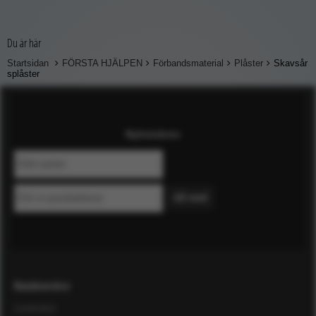
Du är här
Startsidan
FÖRSTA HJÄLPEN
Förbandsmaterial
Plåster
Skavsår
splåster
Nyhetsbrev
Kundservice
Leverans