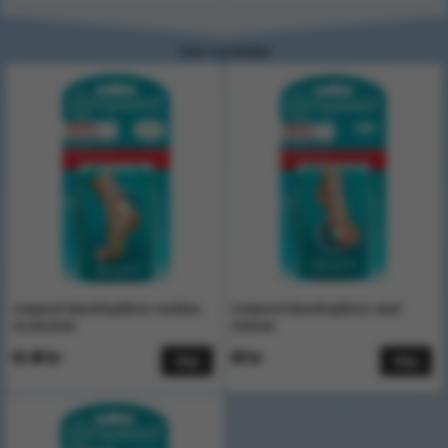
Visar 3 produkter
Compeed skavsårsplåster medium
Compeed skavsårsplåster smal
(4,2x6,8cm)
(2x6cm)
62.40 kr
60 kr
Köp
Köp