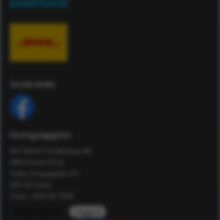
Sociala media
Företagsuppgifter
RS Teknik Försäljnings AB
Affärshuset 59:an
Södra Kungsgatan 59
802 55 Gävle
Orgnr: 556129-7648
Kundomdömen
Logga in