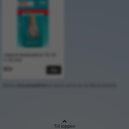
Compeed skavsårsplåster för tår
(1,7x5,1cm)
62 kr
Köp
Ett bra
skavsårsplåster
är kanon att ha om du fått ett skavsår.
Till toppen