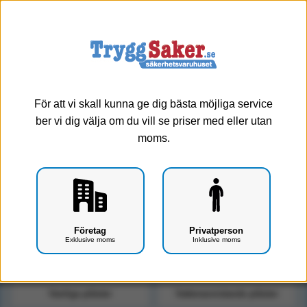
0
Meny
Plåster - Skavsårsplåster
Ett bra
skavsårsplåster
är kanon att ha om du fått ett skavsår.
För att vi skall kunna ge dig bästa möjliga service
ber vi dig välja om du vill se priser med eller utan
moms.
Visa alla
Abs-häfta/abs-förband
Cederroth
Injektionsplåster
Plåster 1-5m
Plåsterdispensrar
Företag
Privatperson
Exklusive moms
Inklusive moms
Plåsterspray
Skavsårsplåster
Vanliga plåster
Vattenavvistande plåster