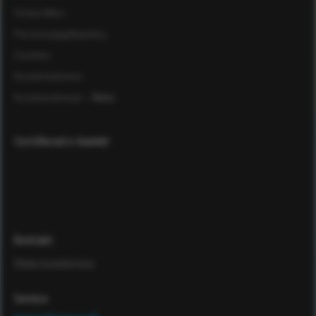
Ordervillkor
Personuppgiftspolicy
Cookies
Kundomdömen
Kundomdömen
- Äldre
Certifierad e-handel
Kontakt
Maila kundservice
Service