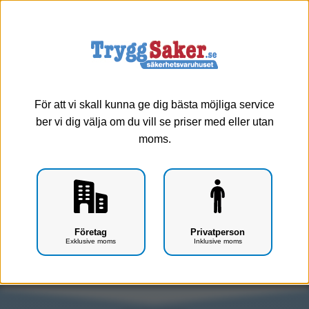
0
Meny
Plåster - Abs-häfta/abs-förband
För att vi skall kunna ge dig bästa möjliga service
ber vi dig välja om du vill se priser med eller utan
Visa alla
Abs-häfta/abs-förband
moms.
Cederroth
Injektionsplåster
Plåster 1-5m
Plåsterdispensrar
Plåsterspray
Skavsårsplåster
Företag
Privatperson
Exklusive moms
Inklusive moms
Vanliga plåster
Vattenavvistande plåster