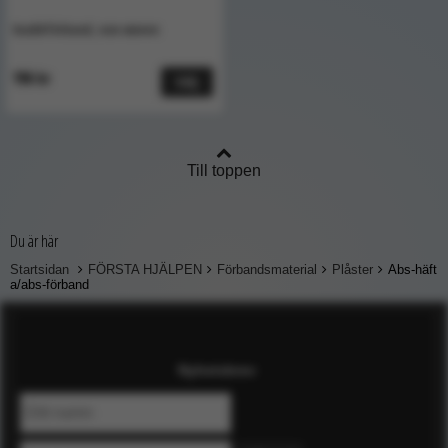
Snabbförband, non woven
196 kr
Välj
Till toppen
Du är här
Startsidan
FÖRSTA HJÄLPEN
Förbandsmaterial
Plåster
Abs-häft
a/abs-förband
Nyhetsbrev