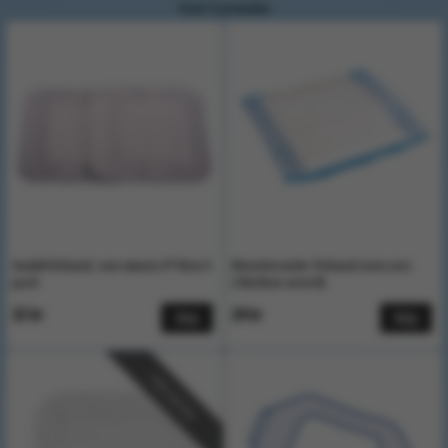
Visar 5 produkter
Snabbförband, non woven 6*10cm 5
Absorberande förband evercare
pack
(10x20cm osteril)
22 kr
24 kr
Köp
Köp
Välj storlek