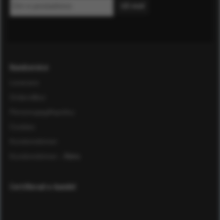
Kundservice
Leverans
Ordervillkor
Personuppgiftspolicy
Cookies
Kundomdömen
Kundomdömen
- Äldre
Certifierad e-handel