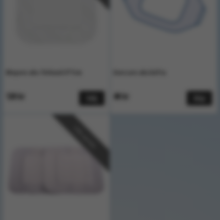
Mepore abs-förband 6*7cm
Evercare abs.häfta
120 kr
48 kr
Välj
Köp
Välj storlek