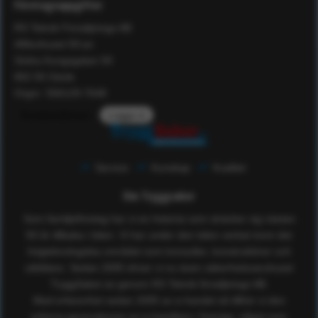
Företagsuppgifter
RS Teknik Försäljnings AB
Affärshuset 59:an
Södra Kungsgatan 59
802 55 Gävle
Orgnr: 556129-7648
Kundomdömen
Logga in
Service
Kunskap
Kvalitet
Om Tryggsaker
Som familjeföretag har vi en historia som sträcker sig nästan
50 år tillbaka i tiden. Vi har under den tiden verkat inom det
högteknologiska området som konsulter, konstruktörer och
utbildare. Sedan 2005 driver vi nu även säkerhetsvaruhuset
TryggSaker.se genom RS Teknik försäljnings AB.
Med erfarenhet sedan 2005 av e-handel så tillhör vi den
erfarna generationen av e-handlare i Sverige, något som