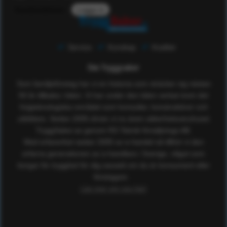
Kundomdömen
Logga in
Service
Kunskap
Kvalitet
Om Tryggsaker
Som familjeföretag har vi en historia som sträcker sig nästan
50 år tillbaka i tiden. Vi har under den tiden verkat inom det
högteknologiska området som konsulter, konstruktörer och
utbildare. Sedan 2005 driver vi nu även säkerhetsvaruhuset
TryggSaker.se genom RS Teknik försäljnings AB.
Med erfarenhet sedan 2005 av e-handel så tillhör vi den
erfarna generationen av e-handlare i Sverige, något som
borgar för trygghet för dig oavsett om du är konsument eller
företagare.
Läs mer om oss här!