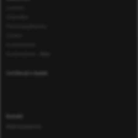
Leverans
Ordervillkor
Personuppgiftspolicy
Cookies
Kundomdömen
Kundomdömen
- Äldre
Certifierad e-handel
Kontakt
Maila kundservice