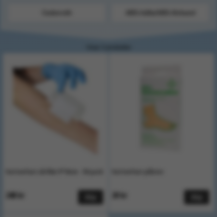
Cederroth
ABS-häfta/ABS-förband
Visar 3 produkter
Vattenfast sårfilm 9*10cm - 50 pack
Vattenfast plåster
248 kr
20 kr
Köp
Köp