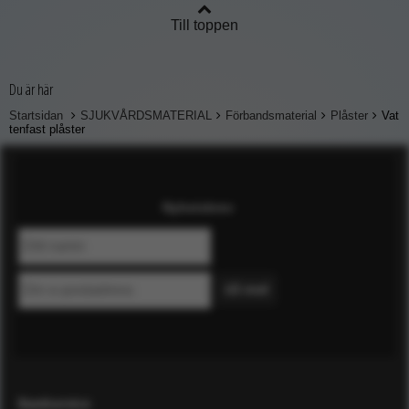
Till toppen
Du är här
Startsidan
SJUKVÅRDSMATERIAL
Förbandsmaterial
Plåster
Vat
tenfast plåster
Nyhetsbrev
Kundservice