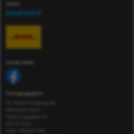
Service
Sociala media
Företagsuppgifter
RS Teknik Försäljnings AB
Affärshuset 59:an
Södra Kungsgatan 59
802 55 Gävle
Orgnr: 556129-7648