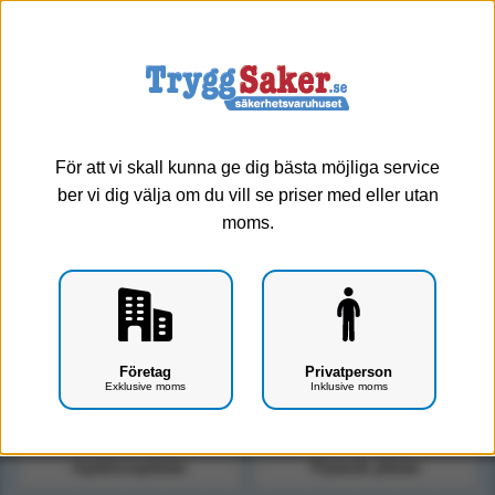
0
Meny
Plåster - Vattenfast plåster
Vattenfasta plåster kan antingen var ett vanligt plåster gjort av plast
För att vi skall kunna ge dig bästa möjliga service
eller en sk häfta där häftkanterna går runt hela såret och skyddas
ber vi dig välja om du vill se priser med eller utan
av en tunn plastfilm.
moms.
Visa alla
Vattenfast plåster
Vanliga plåster
Skavsårsplåster
Företag
Privatperson
Exklusive moms
Inklusive moms
Plåsterdispensrar
Plåster 1-5 m
Injektionsplåster
Flytande plåster