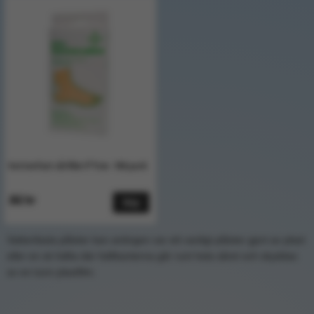
Vattenfast sårfilm 5*7cm- 100 pack
262 kr
Köp
Vattenfasta plåster kan antingen var ett vanligt plåster gjort av plast
eller en sk häfta där häftkanterna går runt hela såret och skyddas
av en tunn plastfilm.