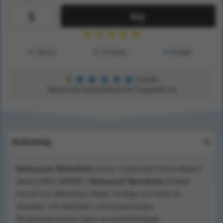
Köp
★
★
★
★
★
Service
Kunskap
Kvalitet
★
★
★
★
★
5
Utmärkt
Baserat på kundomdömen för Tryggsaker.se
Beskrivning
Salvequick Sårtvättare
passar i Cederroth Första Hjälpen-
station (REF 490900).
Salvequick Sårtvättare
ersätter
bomull och sårlösning i flaska. Smidiga och enkla att
använda. Väl skyddade i sina förpackningar.
Rengöringsvätskan utgörs av steril fysiologisk