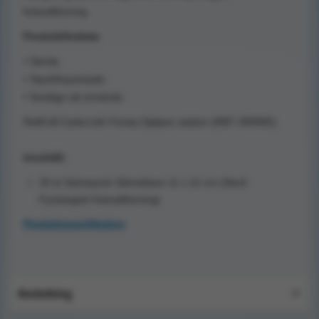
koksaltlösning.
Produktfördelar
• Sterila
• Styckförpackade
• Smidiga att använda
Refill till Cederroth Första Hjälpen-station (REF 490900).
Innehåll:
20 st Salvequick Sårtvättare 11 x 12 cm (Steril
Fysiologisk Koksaltlösning)
Produktspecifikation
Användning