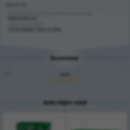
Upptäck mer
FÖRSTA HJÄLPEN/Första Hjälpen Tavlor & Skåp/
Refill Cederroth
FÖRSTA HJÄLPEN/
Första Hjälpen Tavlor & Skåp
Recensioner
Sofia
★
★
★
★
★
Andra köpte också