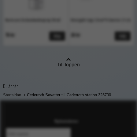
Burncare brännskadespray 50 ml
Kirurgisk tejp 2.5cm*9.1meter (1 st)
76 kr
26 kr
Köp
Välj
Till toppen
Du är här
Startsidan
Cederroth Savetter till Cederroth station 323700
Nyhetsbrev