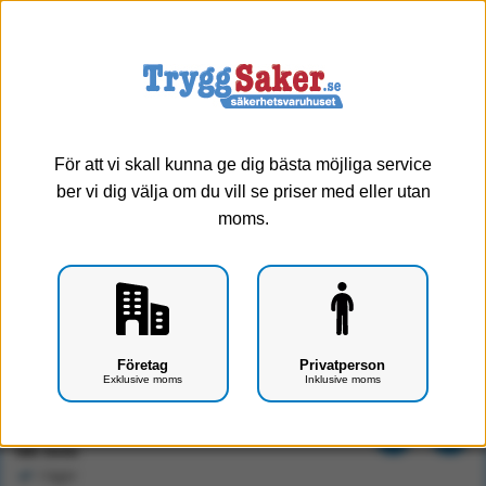
0
Meny
För att vi skall kunna ge dig bästa möjliga service
ber vi dig välja om du vill se priser med eller utan
moms.
Cederroth Savetter till Cederroth station 323700
Företag
Privatperson
Exklusive moms
Inklusive moms
Art.nr: F1103-0304
48 kr
Exkl. moms
I lager