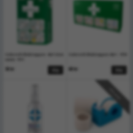
Cederroth Blodstoppare -4in1 Liten
Cederroth Blodstoppare 4in1 - 1910
(mini) -1911
36 kr
68 kr
Köp
Köp
Välj antal