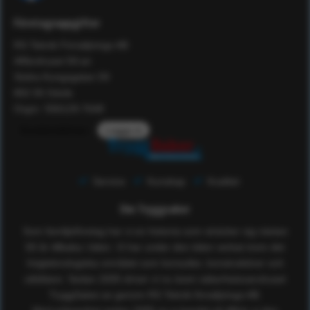
Företagsuppgifter
RS Teknik Försäljnings AB
Affärshuset 59:an
Södra Kungsgatan 59
802 55 Gävle
Orgnr: 556129-7648
Kundomdömen
Logga in
Service
Kunskap
Kvalitet
Om Tryggsaker
Som familjeföretag har vi en historia som sträcker sig nästan
50 år tillbaka i tiden. Vi har under den tiden verkat inom det
högteknologiska området som konsulter, konstruktörer och
utbildare. Sedan 2005 driver vi nu även säkerhetsvaruhuset
TryggSaker.se genom RS Teknik försäljnings AB.