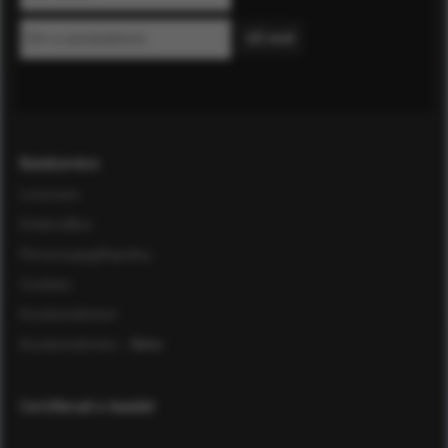
Kundservice
Leverans
Ordervillkor
Personuppgiftspolicy
Cookies
Kundomdömen
Kundomdömen
- Äldre
Certifierad e-handel