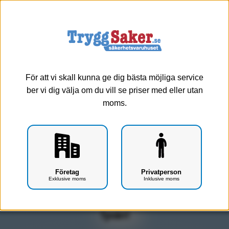
0
Meny
Vapenskåp - Pistolskåp
För att vi skall kunna ge dig bästa möjliga service
ber vi dig välja om du vill se priser med eller utan
Visa alla
Små vapenskåp 1-6 gevär
moms.
Mellanstora vapenskåp 7-10
Stora vapenskåp 11-20 gevär
gevär
Pistolskåp
Företag
Privatperson
Exklusive moms
Inklusive moms
Visar 0 produkter
Tyvärr!