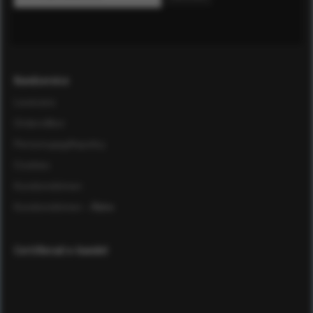
Kundservice
Leverans
Ordervillkor
Personuppgiftspolicy
Cookies
Kundomdömen
Kundomdömen
- Äldre
Certifierad e-handel