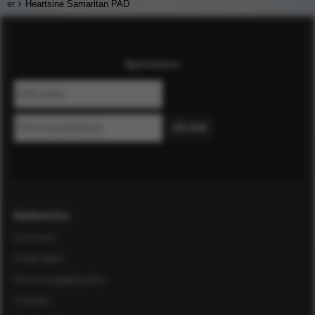
er
Heartsine Samaritan PAD
Nyhetsbrev
Kundservice
Leverans
Ordervillkor
Personuppgiftspolicy
Cookies