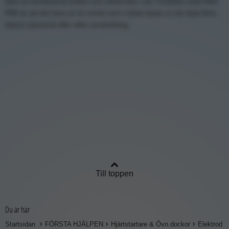
barn är kombinerat batteri och elektroder i ett. Fördelen med PAD-
PAK är att det bara är en enhet som måste bytas ut när bäst-före-
datum passerat eller efter användning.
Till toppen
Du är här
Startsidan
FÖRSTA HJÄLPEN
Hjärtstartare & Övn.dockor
Elektrod