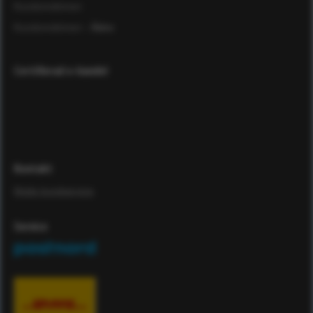
Kundomdömen
Kundomdömen
- Äldre
Certifierad e-handel
Kontakt
Maila kundservice
Service