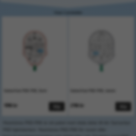
Visar 2 produkter
Samaritan PAD-PAK, barn
Samaritan PAD-PAK, vuxen
1996 kr
2196 kr
Köp
Köp
Heartsines PAD-PAK är ett paket med vitala delar till din Samaritan
PAD hjärtstartare. Heartsines PAD-PAK för vuxen eller