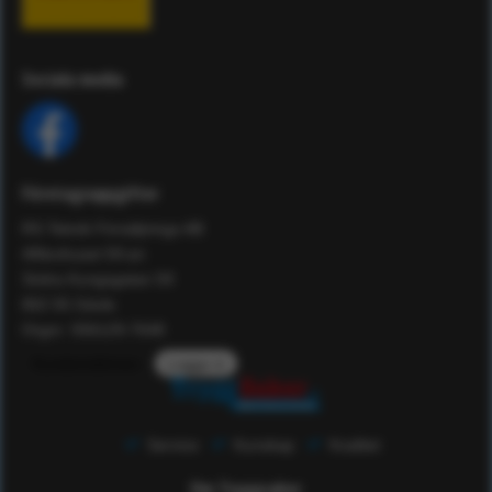
Sociala media
Företagsuppgifter
RS Teknik Försäljnings AB
Affärshuset 59:an
Södra Kungsgatan 59
802 55 Gävle
Orgnr: 556129-7648
Kundomdömen
Logga in
Service
Kunskap
Kvalitet
Om Tryggsaker