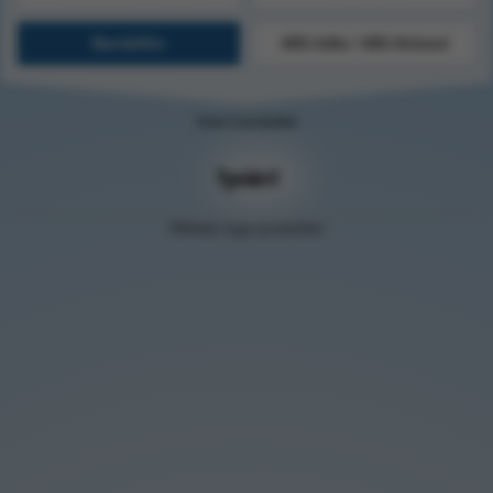
Barriärfilm
ABS-häfta / ABS-förband
Visar 0 produkter
Tyvärr!
Hittade inga produkter