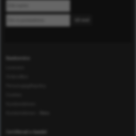
Kundservice
Leverans
Ordervillkor
Personuppgiftspolicy
Cookies
Kundomdömen
Kundomdömen
- Äldre
Certifierad e-handel