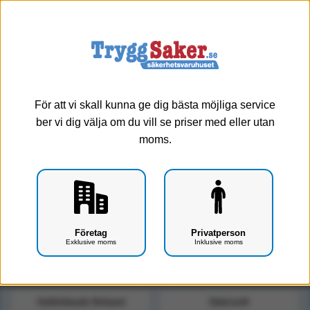
0
Meny
Specialförband - Barriärfilm
För att vi skall kunna ge dig bästa möjliga service
ber vi dig välja om du vill se priser med eller utan
Visa alla
Venkateterförband
moms.
Sårfilm
Superabsorberande förband
Sorbact
Skumförband
Polstervadd
Hydro-förband
Företag
Privatperson
Exklusive moms
Inklusive moms
Hydorkolloidalt
Gipsbindor
Gelbildande förband
Debrisoft