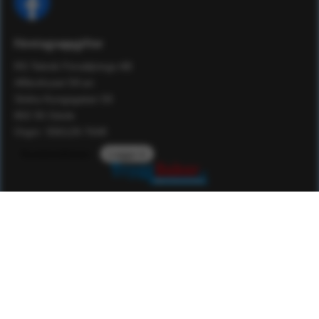
Företagsuppgifter
RS Teknik Försäljnings AB
Affärshuset 59:an
Södra Kungsgatan 59
802 55 Gävle
Orgnr: 556129-7648
Kundomdömen
Logga in
Service
Kunskap
Kvalitet
Om Tryggsaker
Som familjeföretag har vi en historia som sträcker sig nästan
50 år tillbaka i tiden. Vi har under den tiden verkat inom det
högteknologiska området som konsulter, konstruktörer och
utbildare. Sedan 2005 driver vi nu även säkerhetsvaruhuset