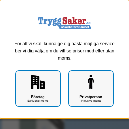
0
Meny
Arkivskåp/hängmapsskåp - 60 min
brandskydd
För att vi skall kunna ge dig bästa möjliga service
ber vi dig välja om du vill se priser med eller utan
moms.
Ej brandskyddat
90 min brandskydd
60 min brandskydd
120 min brandskydd
Företag
Privatperson
Visar 1 produkter
Exklusive moms
Inklusive moms
Välj antal lådor