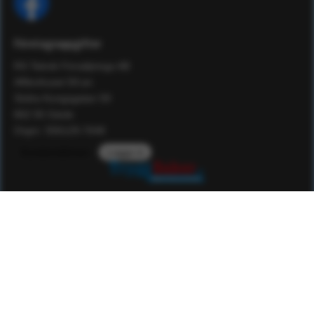
Företagsuppgifter
RS Teknik Försäljnings AB
Affärshuset 59:an
Södra Kungsgatan 59
802 55 Gävle
Orgnr: 556129-7648
Kundomdömen
Logga in
Service
Kunskap
Kvalitet
Om Tryggsaker
Som familjeföretag har vi en historia som sträcker sig nästan
50 år tillbaka i tiden. Vi har under den tiden verkat inom det
högteknologiska området som konsulter, konstruktörer och
utbildare. Sedan 2005 driver vi nu även säkerhetsvaruhuset