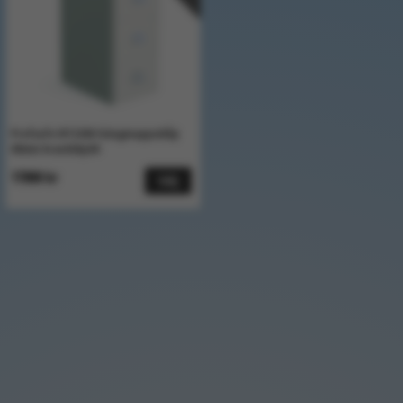
Profsafe NT2260-hängmappsskåp
60min brandskydd
17800 kr
Välj