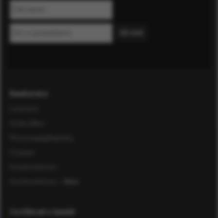
Kundservice
Leverans
Ordervillkor
Personuppgiftspolicy
Cookies
Kundomdömen
Kundomdömen
- Äldre
Certifierad e-handel