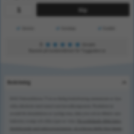
Köp
Service
Kunskap
Kvalitet
★
★
★
★
★
5
Utmärkt
Baserat på kundomdömen för Tryggsaker.se
Beskrivning
DAX Ytdesinfektion 75 är en färdig brukslösning sammansatt av fyra
olika alkoholer med etanol som huvudkomponent. Produkten är
avsedd för desinfektion av synligt rena, släta ytor och är effektiv mot
bakterier, svamp och olika typer av virus.
För avdödande effekt krävs
direktkontakt med mikroorganismerna, så avlägsna därför först damm,