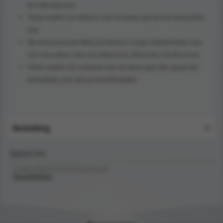
huvudkomponent
Verkar snabbt och effektivt utan att lämna spår på den behandlade
ytan
Har dokumenterad effekt på bakterier, svamp, höljeförsedda virus
och vissa nakna virus som Adenovirus, Rotavirus och Norovirus
Verkar snabbt och avdunstar utan att lämna spår efter sig på den
behandlade ytan eller på metallföremålet
Användning
Upptäck mer
SJUKVÅRDSMATERIAL/Hygien/
Desinfektion