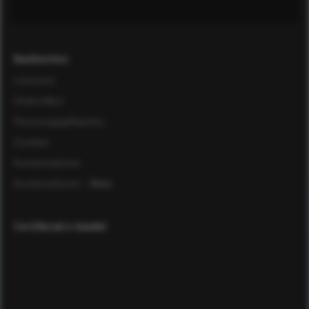
Kundservice
Leverans
Ordervillkor
Personuppgiftspolicy
Cookies
Kundomdömen
Kundomdömen
- Äldre
Certifierad e-handel