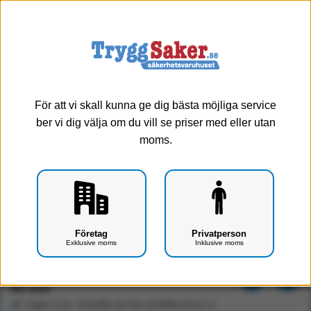
0
Meny
För att vi skall kunna ge dig bästa möjliga service
ber vi dig välja om du vill se priser med eller utan
moms.
Ytdesinfektion DAX 75 1 liter
Företag
Privatperson
Exklusive moms
Inklusive moms
Art.nr: F0501-0507
60 kr
Exkl. moms
I lager (5 st) - beställer du fler så dellevererar vi