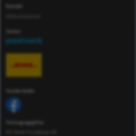
Kontakt
Maila kundservice
Service
Sociala media
Företagsuppgifter
RS Teknik Försäljnings AB