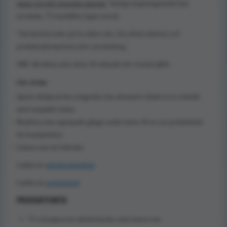
smuts och allt organiskt material
. Vanligt rengöringsmedel kan
användas. 75 innehåller ingen tencid.
*Använd biocider på ett säkert sätt. Läs alltid etiketten och
produktinformationen före användning.
OBS: Berabeta ytan minst 30 sekunder för virusid effekt
Gör så här
Spruta rikligt på den rengjorda ytan alternativt dränk in en torkduk
med outspädd vätska
Bearbeta ytan upprepade gånger under minst 30 sec (se produktblad
för kontakttider)
Lämna ytan att lufttorka.
Ladda ner
säkerhetsdatablad
Ladda ner
produktblad
PRODUKTFAKTA
75 volymprocent alkoholstyrka, med etanol som