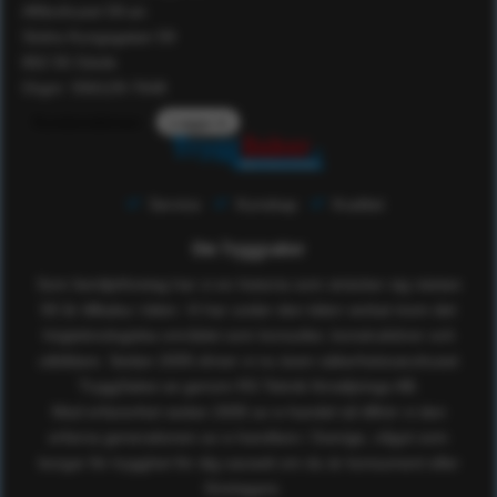
Affärshuset 59:an
Södra Kungsgatan 59
802 55 Gävle
Orgnr: 556129-7648
Kundomdömen
Logga in
Service
Kunskap
Kvalitet
Om Tryggsaker
Som familjeföretag har vi en historia som sträcker sig nästan
50 år tillbaka i tiden. Vi har under den tiden verkat inom det
högteknologiska området som konsulter, konstruktörer och
utbildare. Sedan 2005 driver vi nu även säkerhetsvaruhuset
TryggSaker.se genom RS Teknik försäljnings AB.
Med erfarenhet sedan 2005 av e-handel så tillhör vi den
erfarna generationen av e-handlare i Sverige, något som
borgar för trygghet för dig oavsett om du är konsument eller
företagare.