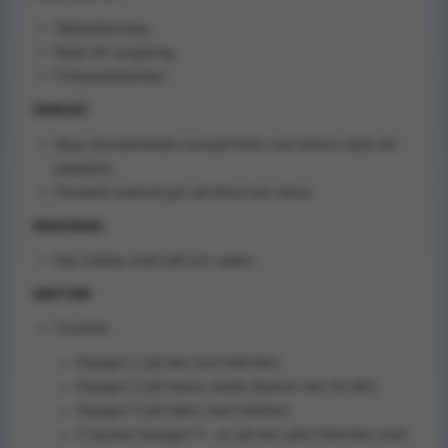
Sårbedömning
Rutin för rengöring
Förbandstekniker
ÖVERSIKT
Djup vävnadsskada ovanpå foten som känns mjuk vid
palpation
Flexibelt material gör att tårna kan säras
RENGÖRING
Kan tvättas med tvål och vatten
ANATOMI
Trycksår
Kategori 1 på den inre fotknölen
Kategori 2 på fotens utsida (bakom den 5e tån)
Kategori 3 på hälen med infektion
2 stycken kategori 4 - en på den yttre fotknölen med