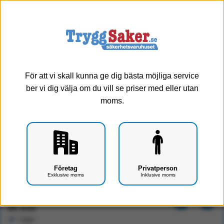
0
Meny
För att vi skall kunna ge dig bästa möjliga service
ber vi dig välja om du vill se priser med eller utan
moms.
Wilma sårvård - Fot
Företag
Privatperson
Exklusive moms
Inklusive moms
Art.nr: F1907-0102
6560 kr
Exkl. moms
I lager