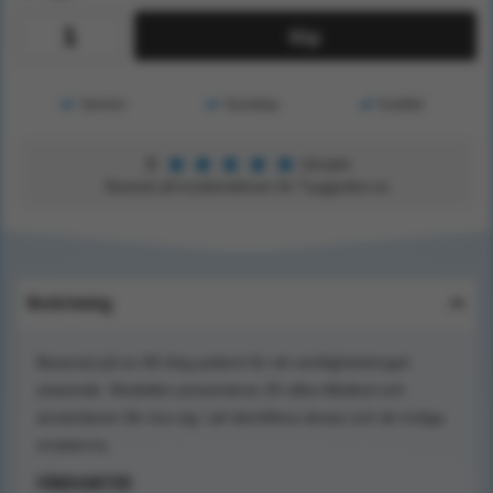
Köp
Service
Kunskap
Kvalitet
★
★
★
★
★
5
Utmärkt
Baserat på kundomdömen för Tryggsaker.se
Beskrivning
Baserad på en 80-årig patient för ett verklighetstroget
utseende. Modellen presenterar 20 olika tillstånd och
användaren får öva sig i att identifiera dessa och de troliga
orsakerna.
FÄRDIGHETER