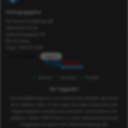
Företagsuppgifter
RS Teknik Försäljnings AB
Affärshuset 59:an
Södra Kungsgatan 59
802 55 Gävle
Orgnr: 556129-7648
Kundomdömen
Logga in
Service
Kunskap
Kvalitet
Om Tryggsaker
Som familjeföretag har vi en historia som sträcker sig nästan
50 år tillbaka i tiden. Vi har under den tiden verkat inom det
högteknologiska området som konsulter, konstruktörer och
utbildare. Sedan 2005 driver vi nu även säkerhetsvaruhuset
TryggSaker.se genom RS Teknik försäljnings AB.