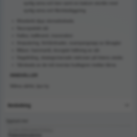
synlig sena och ben samt en bakom stortån med
synlig sena och fibrinbeläggning
Misstänkt djup vävnadsskada
Neuropatiskt sår
Kallus, kallbrand, maceration
Amputering, förhårdnader, svampangrepp av tånaglar
Blåsor, hammartå, kirurgisk häftning av sår
Nageltrång, okategoriserade nekroser på fotens utsida
Sårskada av de två översta hudlagren mellan tårna
INNEHÅLLER
Wilma sårfot, ljus hy
Användning
Upptäck mer
SJUKVÅRDSMATERIAL/
Patientsimulering