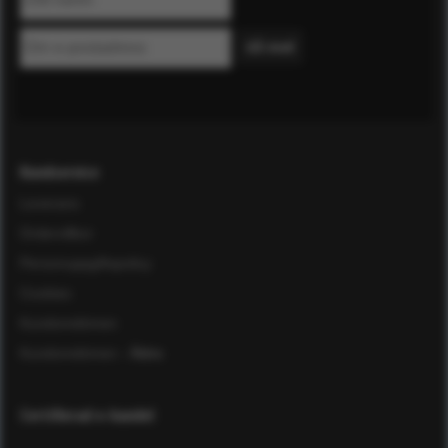
Kundservice
Leverans
Ordervillkor
Personuppgiftspolicy
Cookies
Kundomdömen
Kundomdömen
- Äldre
Certifierad e-handel