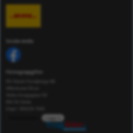
Sociala media
Företagsuppgifter
RS Teknik Försäljnings AB
Affärshuset 59:an
Södra Kungsgatan 59
802 55 Gävle
Orgnr: 556129-7648
Kundomdömen
Logga in