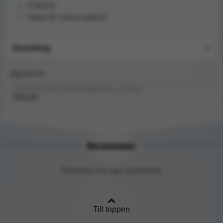
Fotpump
Väska för vakuumsplintar
Användning
Upptäck mer
FÖRSTA HJÄLPEN/Immobilisering / Splintar/
Vaccum
Recensioner
Produkten har inga recensioner
Till toppen