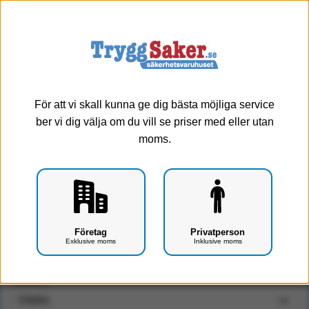
0
Meny
Välj tillbehör
För att vi skall kunna ge dig bästa möjliga service
ber vi dig välja om du vill se priser med eller utan
moms.
Vakuumsplintar Arm
Företag
Privatperson
(Väska/Fotpump/Underbenssplint)
Exklusive moms
Inklusive moms
Art.nr: F-060210:178-177-173
Tillbehör: