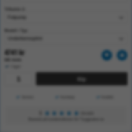
Tillbehör 2:
Modell / Typ:
4741 kr
Exkl. moms
I lager
Köp
Service
Kunskap
Kvalitet
★
★
★
★
★
5
Utmärkt
Baserat på kundomdömen för Tryggsaker.se