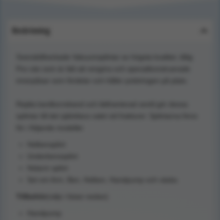
Beskrivning
Svensktillverkade Vakuumsplintar av högsta kvalitet, tålig
Pvc-väv som är lätt att rengöra och specialkonstruerade
innerpåsar som fördelar och håller polstringen på plats.
Rejäla kardborreband och lätthanterad ventil gör dessa
splintar till det självklara valet vid frakturer. Splintarna finns
för i följande modeller
Helbensplint
Underbenssplint
Helarm splint
Set om Arm, Ben, Helben, Handpump och väska
Tillbehör
(väljs i listan nedan)
Handpump