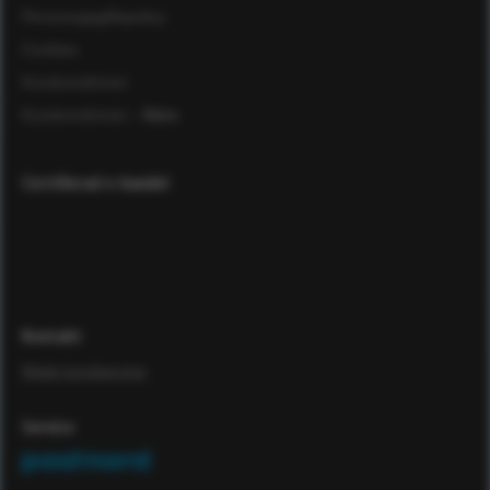
Personuppgiftspolicy
Cookies
Kundomdömen
Kundomdömen
- Äldre
Certifierad e-handel
Kontakt
Maila kundservice
Service