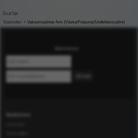
Du är här
Startsidan
Vakuumsplintar Arm (Väska/Fotpump/Underbenssplint)
Nyhetsbrev
Kundservice
Leverans
Ordervillkor