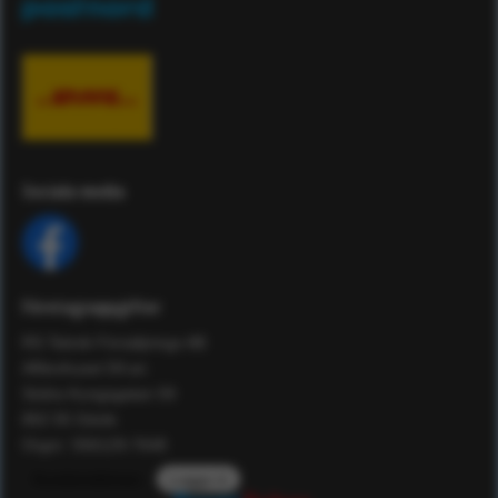
Sociala media
Företagsuppgifter
RS Teknik Försäljnings AB
Affärshuset 59:an
Södra Kungsgatan 59
802 55 Gävle
Orgnr: 556129-7648
Kundomdömen
Logga in