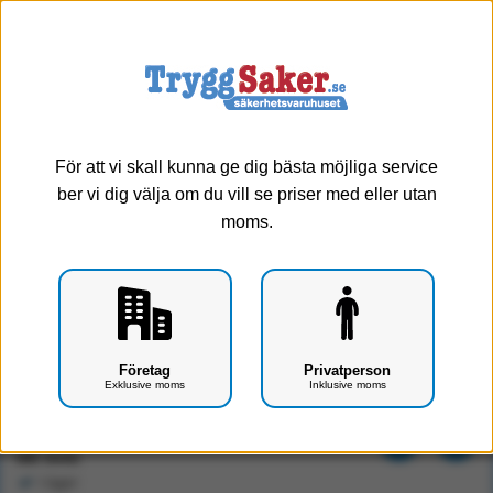
0
Meny
För att vi skall kunna ge dig bästa möjliga service
ber vi dig välja om du vill se priser med eller utan
moms.
Utomhusskåp hjärtstartare ned till-45 grader
Företag
Privatperson
Exklusive moms
Inklusive moms
Art.nr: F1403-0109
14400 kr
Exkl. moms
I lager