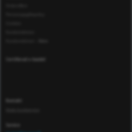
Ordervillkor
Personuppgiftspolicy
Cookies
Kundomdömen
Kundomdömen
- Äldre
Certifierad e-handel
Kontakt
Maila kundservice
Service