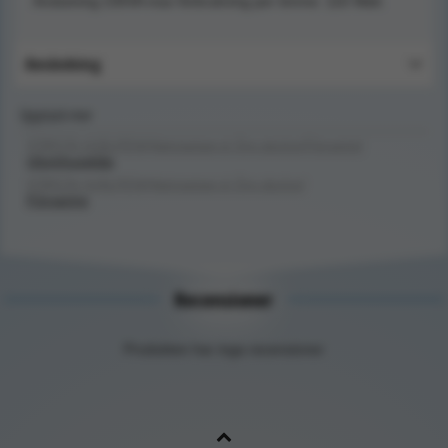
Anslutning 230VA max förbrukning per timme: 116 Watt.
Användning
Upptäck mer
FÖRSTA HJÄLPEN/Hjärtstartare & Övn.dockor/Förvaring/
Utomhusskåp
FÖRSTA HJÄLPEN/Hjärtstartare & Övn.dockor/
Förvaring
Recensioner
Produkten har inga recensioner