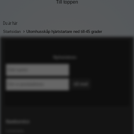
Till toppen
Du är här
Startsidan
Utomhusskåp hjärtstartare ned till-45 grader
Nyhetsbrev
Kundservice
Leverans