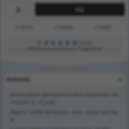
Köp
Service
Kunskap
Kvalitet
★
★
★
★
★
5
Utmärkt
Baserat på kundomdömen för Tryggsaker.se
Beskrivning
Utomhusskåp för hjärtstartare som klarar temperaturer från
+50 grader till - 45 grader.
Skåpet är i rostfritt stål med larm, värme, LEd ljus samt utan
lås.