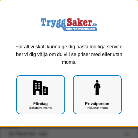
0
Meny
Välj storlek
För att vi skall kunna ge dig bästa möjliga service
ber vi dig välja om du vill se priser med eller utan
moms.
Tubbandage TubiFast, latexfri [1m] (10.75cm*1m -
Företag
Privatperson
Gul)
Exklusive moms
Inklusive moms
Art.nr: F0408-0128
Storlek: