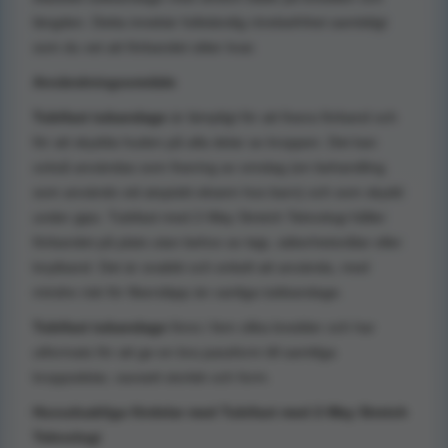
längden. Detta innebär fullständig rörelsefrihet samtidigt
som du vet att förbandet sitter kvar.
Användningsområde
Tubifast tubandage
är lämpligt för att fixera förband och
för att skydda huden på alla delar av kroppen. Det kan
också användas som fixering av omslag (en behandling
som används vid atopiskt eksem hos barn) och som skydd
under gips. Tubifast med 2-Way Stretch Teknologi håller
förbandet på plats utan behov av tejp, säkerhetsnålar eller
knytband. Det är snabbt och enkelt att använda, med
mindre risk för fibersläpp än vanliga tubbandage.
Tubifast tubandage
finns i fem olika bredder och har
utformats för att ge en bra passform till samtliga
kroppsdelar, oavsett storlek och form.
Huvudsakliga fördelar med Tubifast med 2-Way Stretch
Teknologi