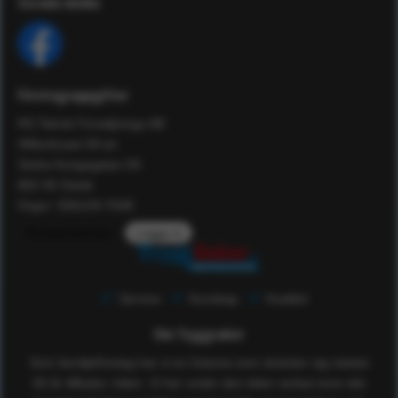
Sociala media
Företagsuppgifter
RS Teknik Försäljnings AB
Affärshuset 59:an
Södra Kungsgatan 59
802 55 Gävle
Orgnr: 556129-7648
Kundomdömen
Logga in
Service
Kunskap
Kvalitet
Om Tryggsaker
Som familjeföretag har vi en historia som sträcker sig nästan
50 år tillbaka i tiden. Vi har under den tiden verkat inom det