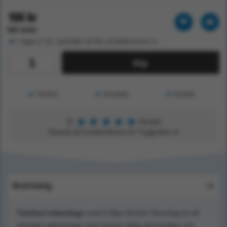
100 kr
Exkl. moms
I lager (1 st) - beställer du fler så dellevererar vi
Köp
Service
Kunskap
Kvalitet
★
★
★
★
★
5
Utmärkt
Baserat på kundomdömen för Tryggsaker.se
Beskrivning
Tubifast tubandage
med 2-Way Stretch Teknologi är ett
elastiskt tubbandage med stretch både på bredden och