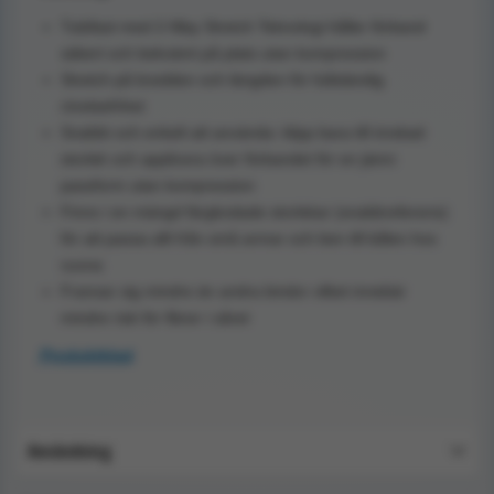
Tubifast med 2-Way Stretch Teknologi håller förband
säkert och bekvämt på plats utan kompression
Stretch på bredden och längden för fullständig
rörelsefrihet
Snabbt och enkelt att använda: klipp bara till önskad
storlek och applicera över förbandet för en jämn
passform utan kompression
Finns i en mängd färgkodade storlekar (snabbreferens)
för att passa allt från små armar och ben till bålen hos
vuxna
Fransar sig mindre än andra bindor vilket innebär
mindre risk för fibrer i såret
Produktblad
Användning