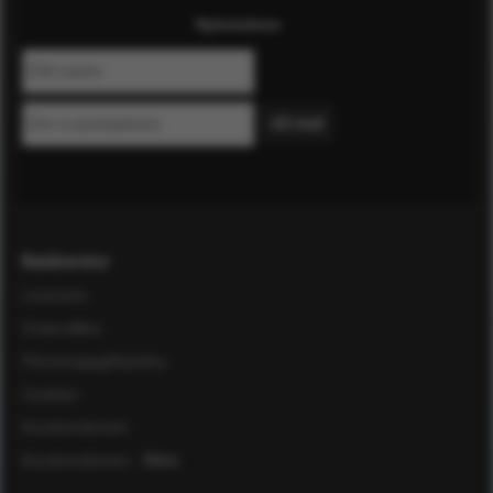
Nyhetsbrev
Kundservice
Leverans
Ordervillkor
Personuppgiftspolicy
Cookies
Kundomdömen
Kundomdömen
- Äldre