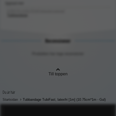
Upptäck mer
FÖRSTA HJÄLPEN/Förbandsmaterial/
Tubbandage
Recensioner
Produkten har inga recensioner
Till toppen
Du är här
Startsidan
Tubbandage TubiFast, latexfri [1m] (10.75cm*1m - Gul)