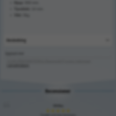
Djup:
550 mm.
Tjocklek:
14 mm.
Vikt:
5kg
Användning
Upptäck mer
SJUKVÅRDSMATERIAL/Diagnostik/Fysiska mätningar/
Längdmätare
Recensioner
Ulrika
★
★
★
★
★
Snabb och bra leverans