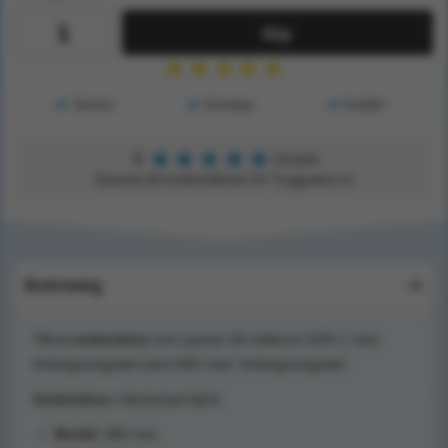
Köp
★
★
★
★
★
Service
Kunskap
Kvalitet
★
★
★
★
★
5
Utmärkt
Baserat på kundomdömen för Tryggsaker.se
Beskrivning
Tillval
underskiva
som passar till mätbord 1100-1 utan
förlängsningsdel samt 840 med förlängsningsdel.
Underskiva
i klarlackad björk
Bredd:
960 mm.