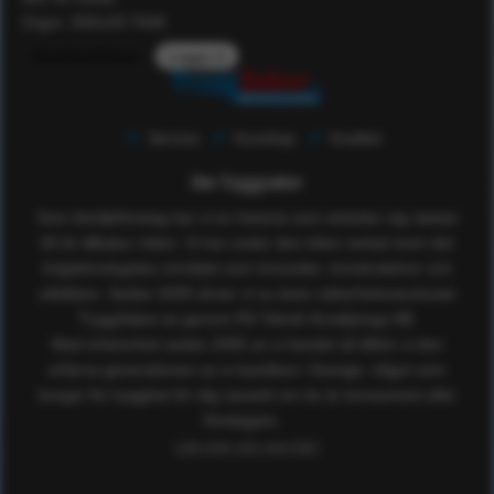
Orgnr: 556129-7648
Kundomdömen
Logga in
Service
Kunskap
Kvalitet
Om Tryggsaker
Som familjeföretag har vi en historia som sträcker sig nästan
50 år tillbaka i tiden. Vi har under den tiden verkat inom det
högteknologiska området som konsulter, konstruktörer och
utbildare. Sedan 2005 driver vi nu även säkerhetsvaruhuset
TryggSaker.se genom RS Teknik försäljnings AB.
Med erfarenhet sedan 2005 av e-handel så tillhör vi den
erfarna generationen av e-handlare i Sverige, något som
borgar för trygghet för dig oavsett om du är konsument eller
företagare.
Läs mer om oss här!