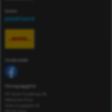
Service
Sociala media
Företagsuppgifter
RS Teknik Försäljnings AB
Affärshuset 59:an
Södra Kungsgatan 59
802 55 Gävle