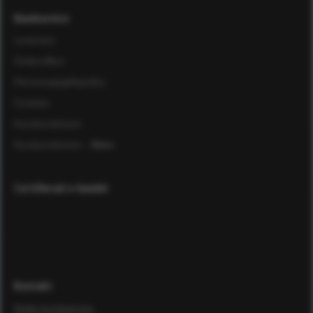
Kundservice
Leverans
Ordervillkor
Personuppgiftspolicy
Cookies
Kundomdömen
Kundomdömen
- Äldre
Certifierad e-handel
Kontakt
Maila kundservice