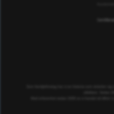
Kundomd
Certifier
Som familjeföretag har vi en historia som sträcker sig
utbildare. Sedan 2
Med erfarenhet sedan 2005 av e-handel så tillhör vi