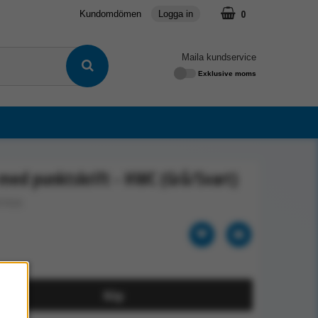
0
Kundomdömen
Logga in
Maila kundservice
Exklusive moms
t med punktskrift - HWC (Grå/Svart)
07/GS
Köp