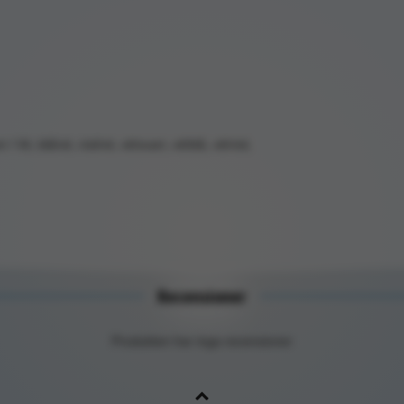
it, blå/vit, röd/vit, vit/svart, vit/blå, vit/röd,
Recensioner
Produkten har inga recensioner