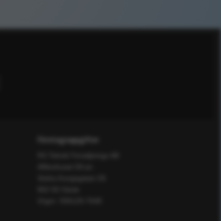
Företagsuppgifter
RS Teknik Försäljnings AB
Affärshuset 59:an
Södra Kungsgatan 59
802 55 Gävle
Orgnr: 556129-7648