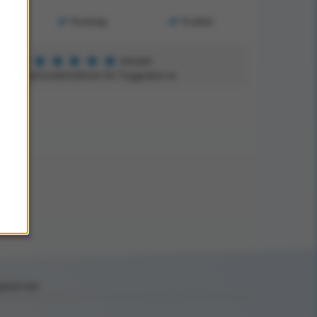
Kunskap
Kvalitet
★
★
★
★
★
5
Utmärkt
aserat på kundomdömen för Tryggsaker.se
ptäck mer