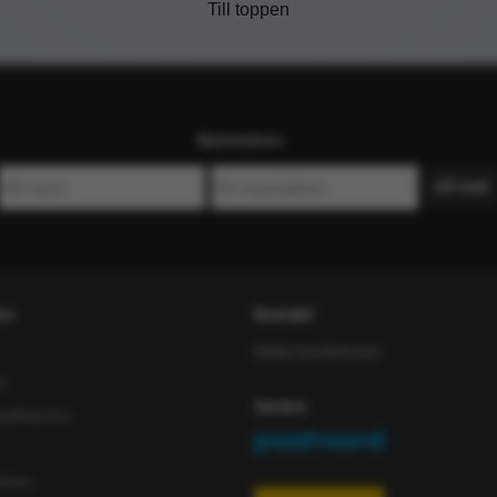
Till toppen
Nyhetsbrev
ce
Kontakt
Maila kundservice
or
Service
iftspolicy
ömen