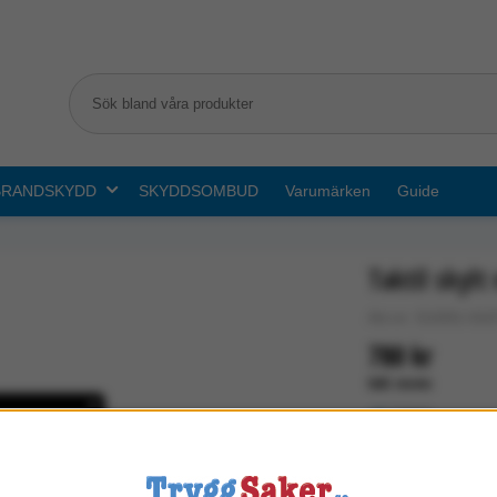
BRANDSKYDD
SKYDDSOMBUD
Varumärken
Guide
Taktil skyl
Art.nr: G1001-01
780 kr
Exkl. moms
I lager