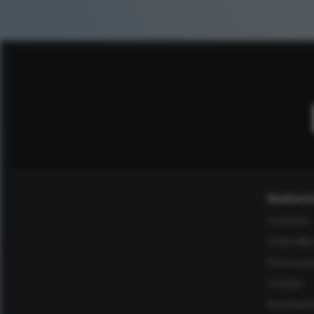
Kundservi
Leverans
Ordervillk
Personuppg
Cookies
Kundomd