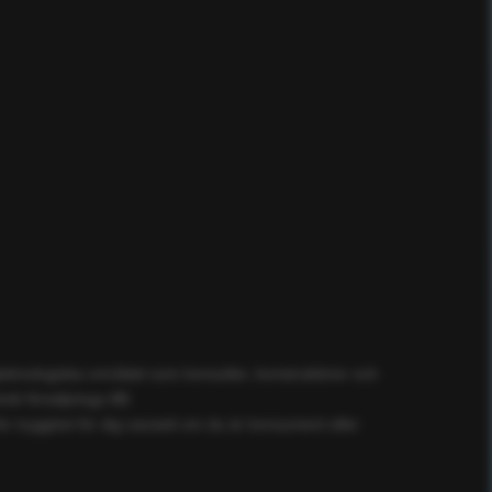
ögteknologiska området som konsulter, konstruktörer och
ik försäljnings AB.
ör trygghet för dig oavsett om du är konsument eller