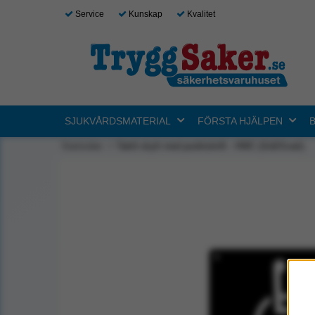
Service
Kunskap
Kvalitet
SJUKVÅRDSMATERIAL
FÖRSTA HJÄLPEN
Startsidan
Taktil skylt med punktskrift - HWC (Grå/Svart)