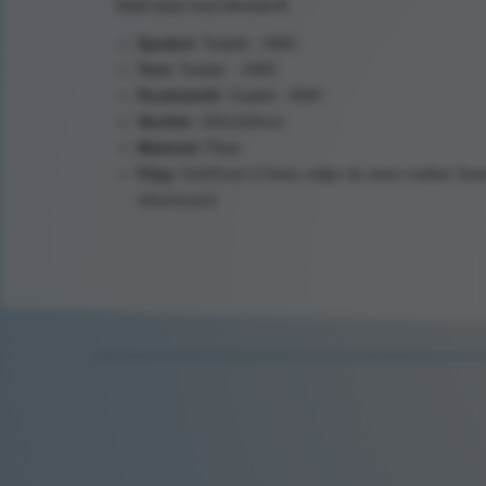
Taktil skylt med blindskrift.
Symbol:
Toalett - HWC
Text:
Toalett - HWC
Punktskrift:
Toalett - HWC
Storlek:
150x150mm
Material:
Plast
Färg:
Grå/Svart (I listan väljer du även mellan Svart / V
silver/svart)