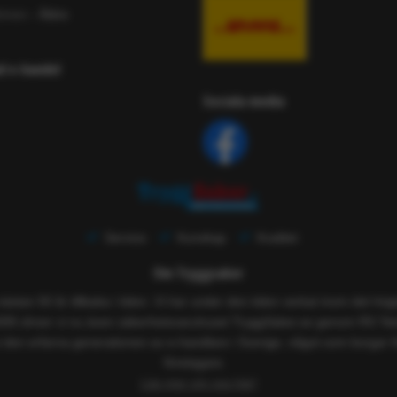
ömen
- Äldre
ad e-handel
Sociala media
Service
Kunskap
Kvalitet
Om Tryggsaker
 nästan 50 år tillbaka i tiden. Vi har under den tiden verkat inom det h
005 driver vi nu även säkerhetsvaruhuset TryggSaker.se genom RS Tekn
 den erfarna generationen av e-handlare i Sverige, något som borgar f
företagare.
Läs mer om oss här!