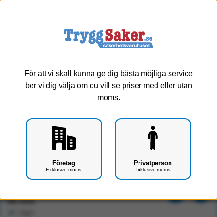
0
Meny
För att vi skall kunna ge dig bästa möjliga service
ber vi dig välja om du vill se priser med eller utan
moms.
Sterilpåse plan pa/pl (100x300mm)
Företag
Privatperson
Exklusive moms
Inklusive moms
Art.nr: F1802-0101
148 kr
Exkl. moms
I lager