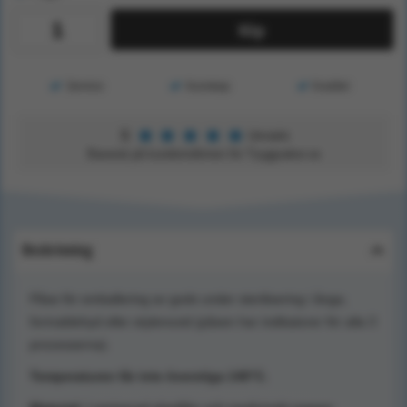
Köp
Service
Kunskap
Kvalitet
★
★
★
★
★
5
Utmärkt
Baserat på kundomdömen för Tryggsaker.se
Beskrivning
Påse för emballering av gods under sterilisering i ånga,
formaldehyd eller etylenoxid (påsen har indikatorer för alla 3
processerna).
Temperaturen får inte överstiga 140°C.