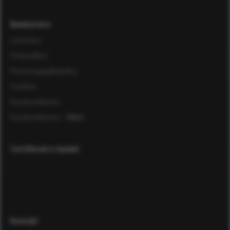
Kundservice
Leverans
Ordervillkor
Personuppgiftspolicy
Cookies
Kundomdömen
Kundomdömen
- Äldre
Certifierad e-handel
Kontakt