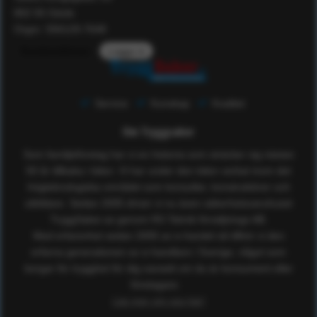
802 55 Gävle
Orgnr: 556129-7648
Kundomdömen
Logga in
Service
Kunskap
Kvalitet
Om Tryggsaker
Som familjeföretag har vi en historia som sträcker sig nästan
50 år tillbaka i tiden. Vi har under den tiden verkat inom det
högteknologiska området som konsulter, konstruktörer och
utbildare. Sedan 2005 driver vi nu även säkerhetsvaruhuset
TryggSaker.se genom RS Teknik försäljnings AB.
Med erfarenhet sedan 2005 av e-handel så tillhör vi den
erfarna generationen av e-handlare i Sverige, något som
borgar för trygghet för dig oavsett om du är konsument eller
företagare.
Läs mer om oss här!