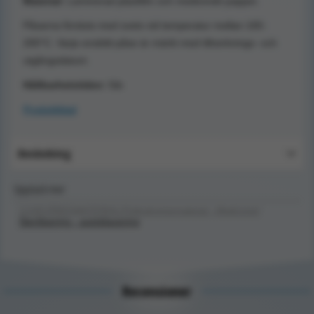
Material:
Laminerad plastfilm och medicinskt papper.
Påsarna försluts med svets vid temperatur mellan 165-
200°C. Varje enskild påse är märkt med tillverknings- och
utgångsdatum.
Hållbarhetstiden:
5år.
Produktblad
Användning
Upptäck mer
SJUKVÅRDSMATERIAL/Förbrukningsmaterial - Medicinsk/
Sterilisering - autoklavering
Recensioner