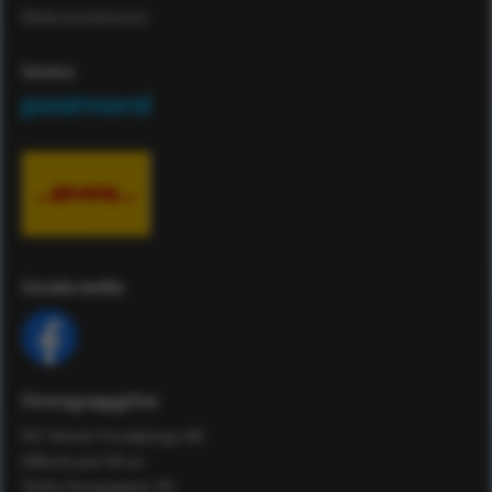
Maila kundservice
Service
Sociala media
Företagsuppgifter
RS Teknik Försäljnings AB
Affärshuset 59:an
Södra Kungsgatan 59