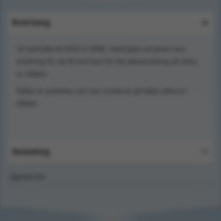
Beskrivning
Vit halvhylla till SP22 & SP66. Halvhyllan används som
inredning för att få små fack för bla jaktutrustning på sidan
av skåpet.
Hyllan är justerbar och kan monteras på båda sidorna i
skåpet.
Användning
Upptäck mer