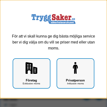
0
Meny
För att vi skall kunna ge dig bästa möjliga service
ber vi dig välja om du vill se priser med eller utan
moms.
SOL-care säkerhetskanyl 0.6*25 blå
Företag
Privatperson
Exklusive moms
Inklusive moms
Art.nr: F1802-0304
212 kr
Exkl. moms
I lager