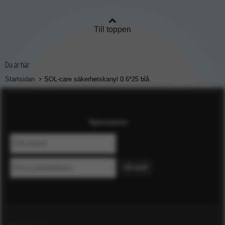
Till toppen
Du är här
Startsidan
SOL-care säkerhetskanyl 0.6*25 blå
Nyhetsbrev