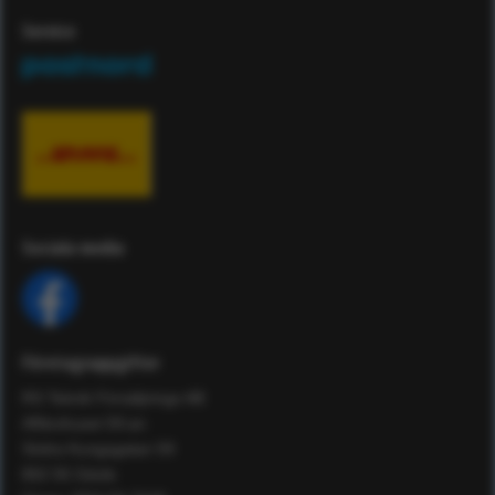
Service
Sociala media
Företagsuppgifter
RS Teknik Försäljnings AB
Affärshuset 59:an
Södra Kungsgatan 59
802 55 Gävle