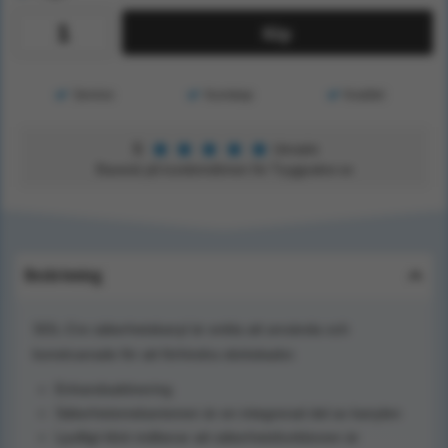
Köp
Service
Kunskap
Kvalitet
★
★
★
★
★
5
Utmärkt
Baserat på kundomdömen för Tryggsaker.se
Beskrivning
SOL-Cre säkerhetskanyl är enkla att använda och
konstruerade för att förhindra stickskador.
Enhandsaktivering
Säkerhetsmekanismen är en integrerad del av kanylen
Ljudligt klick indikerar att säkerhetsfunktionen är