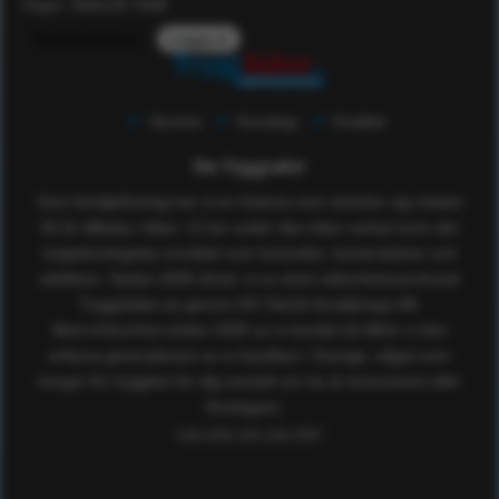
Orgnr: 556129-7648
Kundomdömen
Logga in
Service
Kunskap
Kvalitet
Om Tryggsaker
Som familjeföretag har vi en historia som sträcker sig nästan
50 år tillbaka i tiden. Vi har under den tiden verkat inom det
högteknologiska området som konsulter, konstruktörer och
utbildare. Sedan 2005 driver vi nu även säkerhetsvaruhuset
TryggSaker.se genom RS Teknik försäljnings AB.
Med erfarenhet sedan 2005 av e-handel så tillhör vi den
erfarna generationen av e-handlare i Sverige, något som
borgar för trygghet för dig oavsett om du är konsument eller
företagare.
Läs mer om oss här!