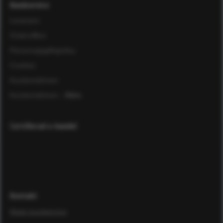
Kundservice
Leverans
Ordervillkor
Personuppgiftspolicy
Cookies
Kundomdömen
Kundomdömen
- Äldre
Certifierad e-handel
Kontakt
Maila kundservice