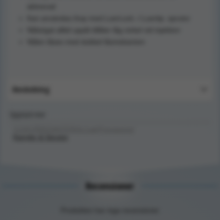
aktiverad
Kan användas ihop med LuerLock -/ Luertip- sprutor
Nålsögat alltid uppåt tillåter låg vinkel vid injektion
Nålen låses med dubbel låsmekanism
Användning
Upptäck mer
SJUKVÅRDSMATERIAL/Lab/Provtagning/
Kanyler & Sprutor
Recensioner
Produkten har inga recensioner