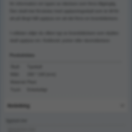
för information om typen av släckare som finns tillgänglig.
Den skall inte förväxlas med upplysningsskylt som är till för
att på långt håll upplysa om att det finns en brandsläckare.
I rullistan väljer du vilken typ av brandsläckare som skylten
skall upplysa om, Koldioxid, pulver eller skumsläckare.
Produktdata
Skylt:
Typskylt
Mått:
200 * 100 [mm]
Material:
Plast
Tryck:
Enkelsidigt
Användning
Upptäck mer
BRANDSKYDD/