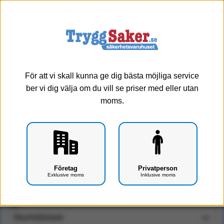
0
Meny
- 4%
Välj typ
För att vi skall kunna ge dig bästa möjliga service
ber vi dig välja om du vill se priser med eller utan
moms.
Skylt: Typ av brandsläckare (Skumsläckare)
Företag
Privatperson
(Skumsläckare)
Exklusive moms
Inklusive moms
Art.nr: G0207-0102
Typ: