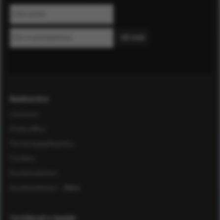
Kundservice
Leverans
Ordervillkor
Personuppgiftspolicy
Cookies
Kundomdömen
Kundomdömen
- Äldre
Certifierad e-handel