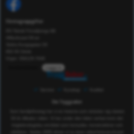
Företagsuppgifter
RS Teknik Försäljnings AB
Affärshuset 59:an
Södra Kungsgatan 59
802 55 Gävle
Orgnr: 556129-7648
Kundomdömen
Logga in
Service
Kunskap
Kvalitet
Om Tryggsaker
Som familjeföretag har vi en historia som sträcker sig nästan
50 år tillbaka i tiden. Vi har under den tiden verkat inom det
högteknologiska området som konsulter, konstruktörer och
utbildare. Sedan 2005 driver vi nu även säkerhetsvaruhuset