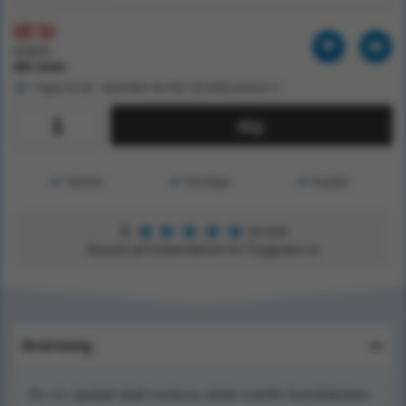
60 kr
62.40 kr
Exkl. moms
I lager (5 st) - beställer du fler så dellevererar vi
Köp
Service
Kunskap
Kvalitet
★
★
★
★
★
5
Utmärkt
Baserat på kundomdömen för Tryggsaker.se
Beskrivning
En s.k. typskylt skall monteras direkt ovanför brandsläckare