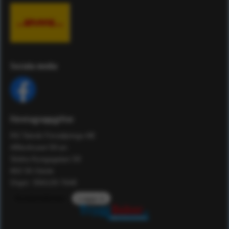
Sociala media
Företagsuppgifter
RS Teknik Försäljnings AB
Affärshuset 59:an
Södra Kungsgatan 59
802 55 Gävle
Orgnr: 556129-7648
Kundomdömen
Logga in