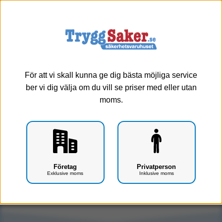
0
Meny
Välj storlek
För att vi skall kunna ge dig bästa möjliga service
ber vi dig välja om du vill se priser med eller utan
moms.
Skylt Ögondusch A6, enkelsidig (A6, enkelsidig)
Företag
Privatperson
Exklusive moms
Inklusive moms
Art.nr: G0502-0103
Tyvärr, produkten har utgått ur vårt sortiment