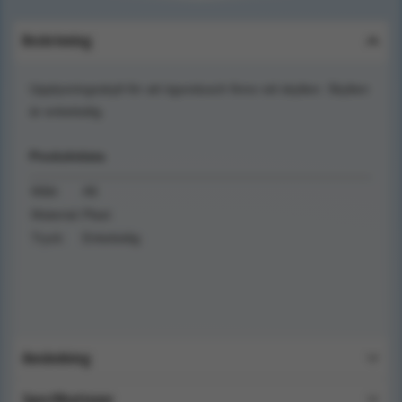
Beskrivning
Upplysningsskylt för att ögondusch finns vid skylten. Skylten
är enkelsidig
Produktdata
Mått:
A6
Material:
Plast
Tryck:
Enkelsidig
Användning
Specifikationer