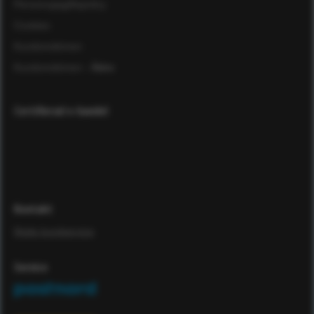
Personuppgiftspolicy
Cookies
Kundomdömen
Kundomdömen
- Äldre
Certifierad e-handel
Kontakt
Maila kundservice
Service