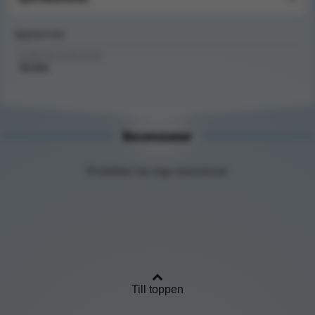
Upptäck mer
FÖRSTA HJÄLPEN/
Skyltar
Recensioner
Produkten har inga recensioner
Till toppen