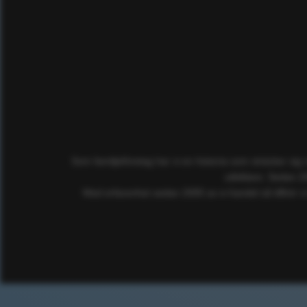
Som familjeföretag har vi en historia som sträcker sig
utbildare. Sedan 2
Med erfarenhet sedan 2005 av e-handel så tillhör vi