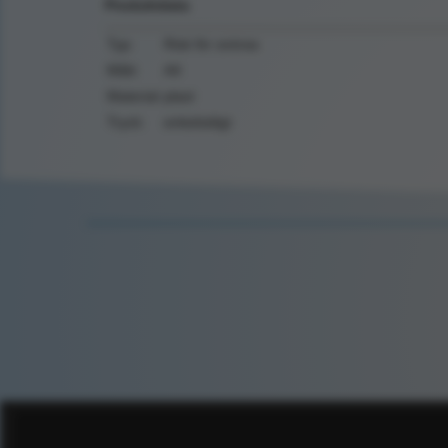
Produktdata
Typ:
Risk för snöras
Mått:
A4
Material:
plast
Tryck:
enkelsidigt