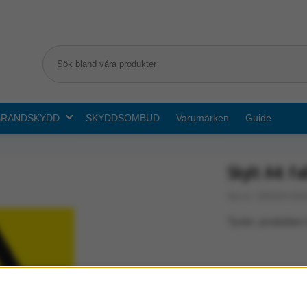
BRANDSKYDD
SKYDDSOMBUD
Varumärken
Guide
Skylt A4: Fal
Art.nr: G0319-01
Tyvärr, produkten 