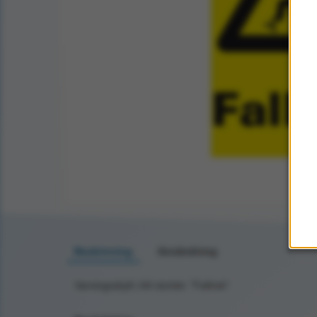
Beskrivning
Användning
Varningsskylt i A4 storlek: "Fallrisk".