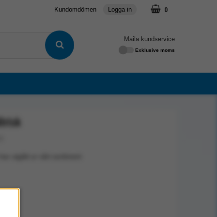
0
Kundomdömen
Logga in
Maila kundservice
Exklusive moms
lrisk
03
har utgått ur vårt sortiment