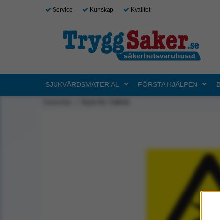
Service
Kunskap
Kvalitet
SJUKVÅRDSMATERIAL
FÖRSTA HJÄLPEN
Startsidan
Skylt A4: Fallrisk