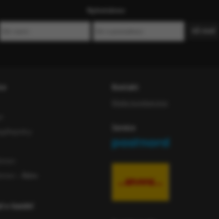
Nyhetsbrev
ce
Kontakt
Maila kundservice
or
Service
iftspolicy
ömen
ömen
- Äldre
ad e-handel