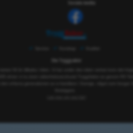
Sociala media
Service
Kunskap
Kvalitet
Om Tryggsaker
 nästan 50 år tillbaka i tiden. Vi har under den tiden verkat inom det h
005 driver vi nu även säkerhetsvaruhuset TryggSaker.se genom RS Tekn
 den erfarna generationen av e-handlare i Sverige, något som borgar f
företagare.
Läs mer om oss här!