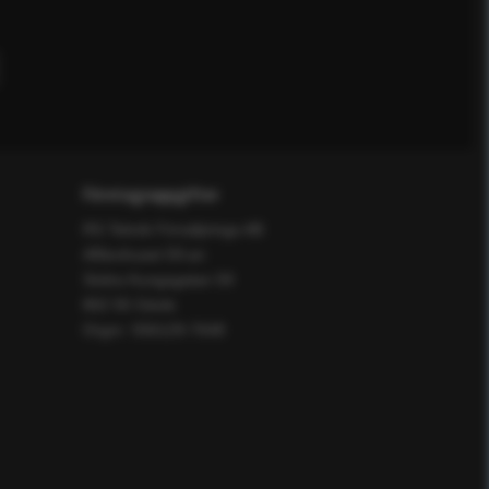
Företagsuppgifter
RS Teknik Försäljnings AB
Affärshuset 59:an
Södra Kungsgatan 59
802 55 Gävle
Orgnr: 556129-7648