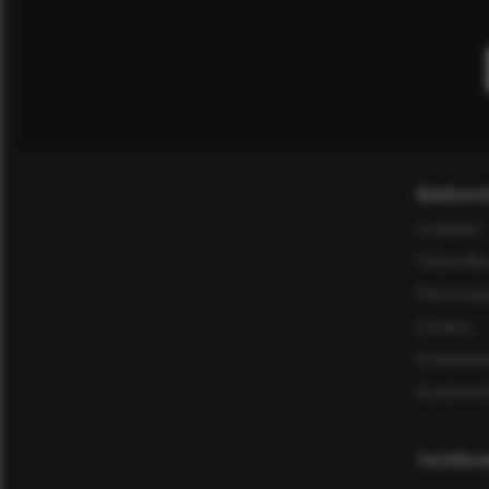
Kundservi
Leverans
Ordervillk
Personuppg
Cookies
Kundomd
Kundomd
Certifier