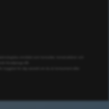
ögteknologiska området som konsulter, konstruktörer och
ik försäljnings AB.
ör trygghet för dig oavsett om du är konsument eller