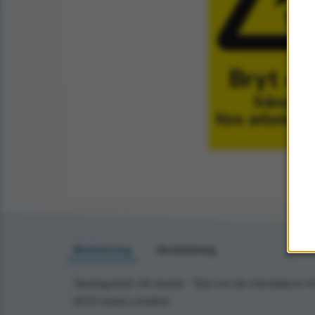
Beskrivning
Användning
Varningsskylt i A4 storlek: " Bryt och lås frånskiljaren 
till 23 meters avstånd.