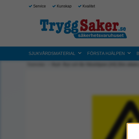
Service
Kunskap
Kvalitet
SJUKVÅRDSMATERIAL
FÖRSTA HJÄLPEN
Startsidan
Skylt: Bryt och lås frånskiljaren [A4] (före arbete