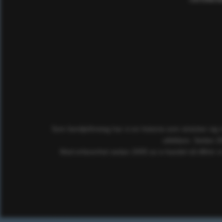
Som familjeföretag har vi en historia som sträcker sig
utbildare. Sedan 2
Med erfarenhet sedan 2005 av e-handel så tillhör vi