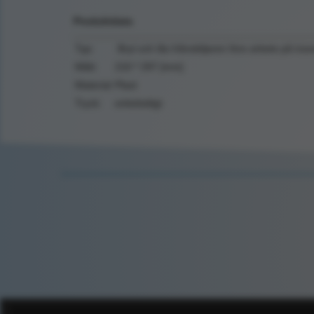
Produktdata
Typ:
Bryt och lås frånskiljaren före arbete på trav
Mått:
210 * 297 [mm]
Material:
Plast
Tryck:
enkelsidigt