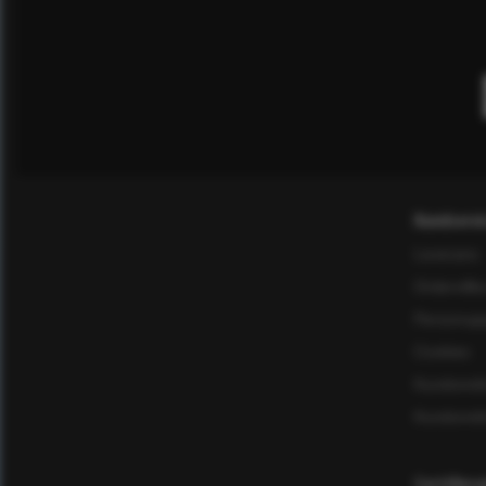
Kundservi
Leverans
Ordervillk
Personuppg
Cookies
Kundomd
Kundomd
Certifier