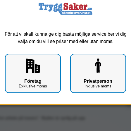
För att vi skall kunna ge dig bästa möjliga service ber vi dig
välja om du vill se priser med eller utan moms.
Företag
Privatperson
Exklusive moms
Inklusive moms
Up
före arbete på travers". Skylten är synlig på upp