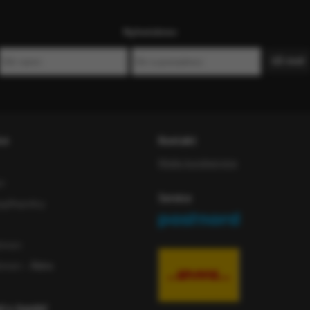
Nyhetsbrev
ce
Kontakt
Maila kundservice
or
Service
iftspolicy
ömen
ömen
- Äldre
ad e-handel