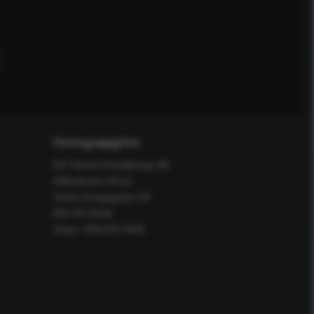
Företagsuppgifter
RS Teknik Försäljnings AB
Affärshuset 59:an
Södra Kungsgatan 59
802 55 Gävle
Orgnr: 556129-7648