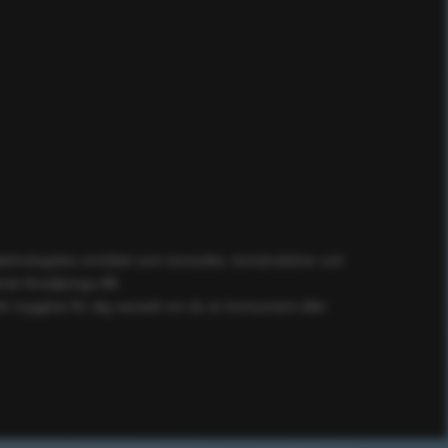
ögteknologiska området som konsulter, konstruktörer och
ik försäljnings AB.
ör trygghet för dig oavsett om du är konsument eller