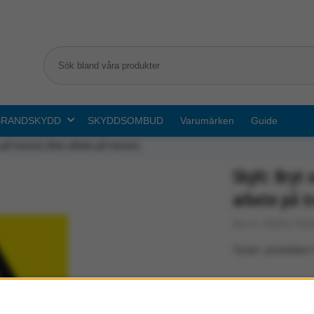
BRANDSKYDD
SKYDDSOMBUD
Varumärken
Guide
 på travers) (före arbete på travers)
Skylt: Bryt 
arbete på t
Art.nr: G0311-010
Tyvärr, produkten 