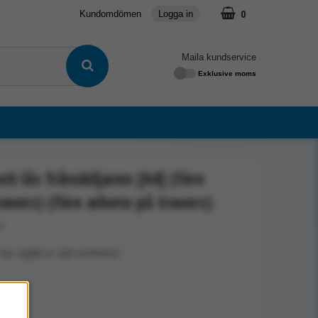
0
Kundomdömen
Logga in
Maila kundservice
Exklusive moms
och lås frånskiljaren [A4] (före
ravers) (före arbete på travers)
5
har utgått ur vårt sortiment