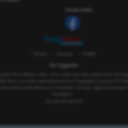
Sociala media
Service
Kunskap
Kvalitet
Om Tryggsaker
 nästan 50 år tillbaka i tiden. Vi har under den tiden verkat inom det h
005 driver vi nu även säkerhetsvaruhuset TryggSaker.se genom RS Tekn
 den erfarna generationen av e-handlare i Sverige, något som borgar f
företagare.
Läs mer om oss här!