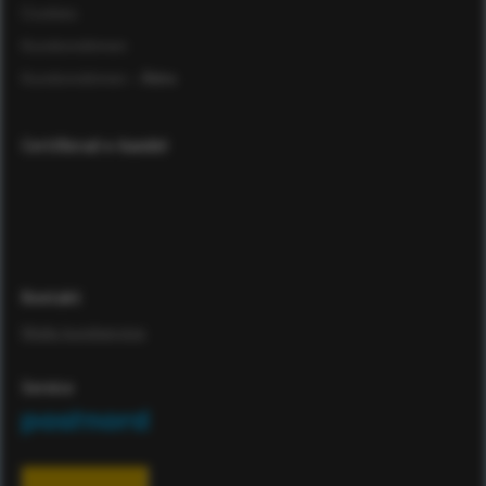
Cookies
Kundomdömen
Kundomdömen
- Äldre
Certifierad e-handel
Kontakt
Maila kundservice
Service