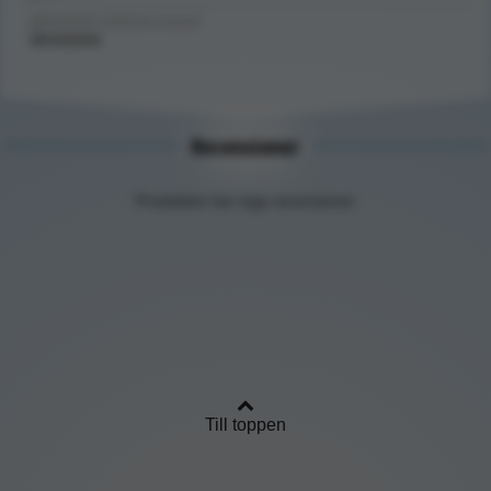
BRANDSKYDD/Utrymning/
Utrymning
Recensioner
Produkten har inga recensioner
Till toppen