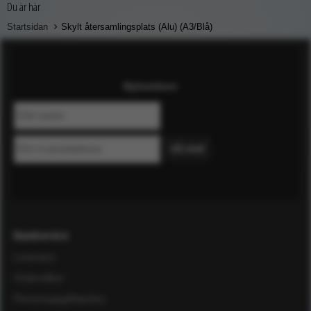
Du är här
Startsidan
Skylt återsamlingsplats (Alu) (A3/Blå)
Nyhetsbrev
Kundservice
Leverans
Ordervillkor
Personuppgiftspolicy