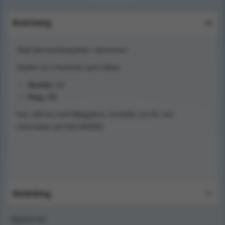
Beskrivning
Skylt återsamlingsplats i aluminium
Skylten är 2-kantsvik samt hålad
Storlek:
A3
Färg:
Blå
Kan utföras med tilläggstext, kontakta oss för mer
information på 026-650056
Användning
Upptäck mer