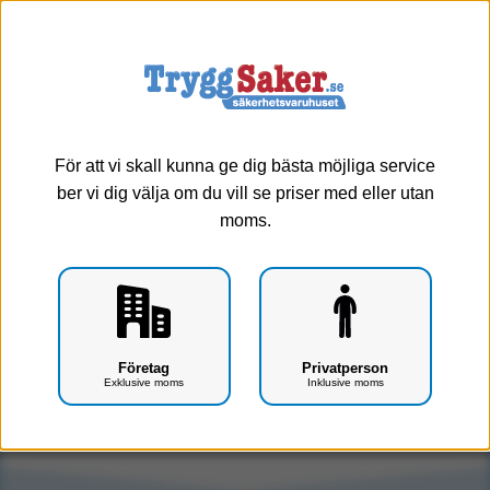
0
Meny
För att vi skall kunna ge dig bästa möjliga service
ber vi dig välja om du vill se priser med eller utan
moms.
Skylt återsamlingsplats (Alu) (A3/Blå)
Företag
Privatperson
Exklusive moms
Inklusive moms
Art.nr: G0601-0305
Tyvärr, produkten har utgått ur vårt sortiment