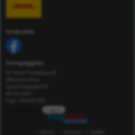
Sociala media
Företagsuppgifter
RS Teknik Försäljnings AB
Affärshuset 59:an
Södra Kungsgatan 59
802 55 Gävle
Orgnr: 556129-7648
Kundomdömen
Logga in
Service
Kunskap
Kvalitet