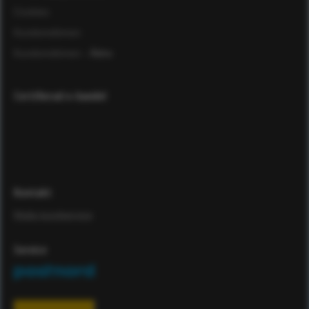
Cookies
Kundomdömen
Kundomdömen
- Äldre
Certifierad e-handel
Kontakt
Maila kundservice
Service