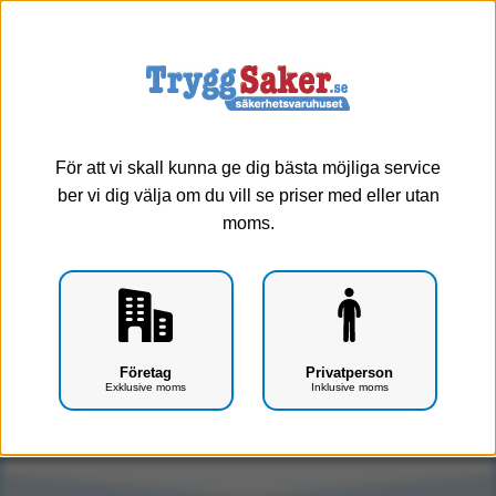
0
Meny
För att vi skall kunna ge dig bästa möjliga service
ber vi dig välja om du vill se priser med eller utan
moms.
Skyddsmatta / Kolvstödsmatta (Tyg)
Företag
Privatperson
Exklusive moms
Inklusive moms
Art.nr: S0212-0513-A1
Tyvärr, produkten har utgått ur vårt sortiment