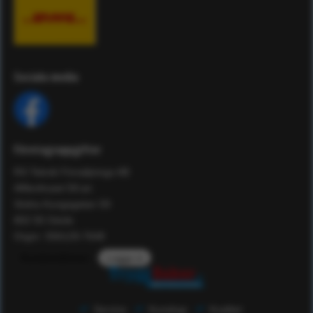
Sociala media
Företagsuppgifter
RS Teknik Försäljnings AB
Affärshuset 59:an
Södra Kungsgatan 59
802 55 Gävle
Orgnr: 556129-7648
Kundomdömen
Logga in
Service
Kunskap
Kvalitet