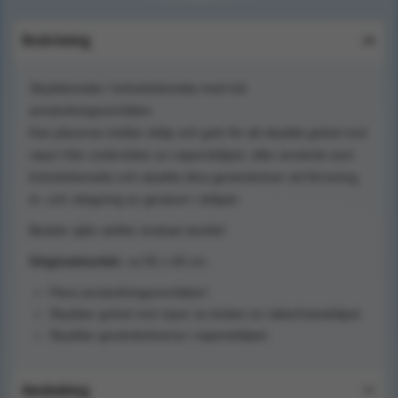
Beskrivning
Skyddsmatta / kolvstödsmatta med två
användningsområden.
Kan placeras mellan skåp och golv för att skydda golvet mot
repor från undersidan av vapenskåpet, eller används som
kolvstödsmatta och skydda dina gevärskolvar vid förvaring,
in- och uttagning av gevären i skåpet.
Beskär själv utefter önskad storlek!
Originalstorlek:
ca 55 x 40 cm.
Flera användningsområden!
Skyddar golvet mot repor av botten av säkerhetsskåpet.
Skyddar gevärskolvarna i vapenskåpet.
Användning