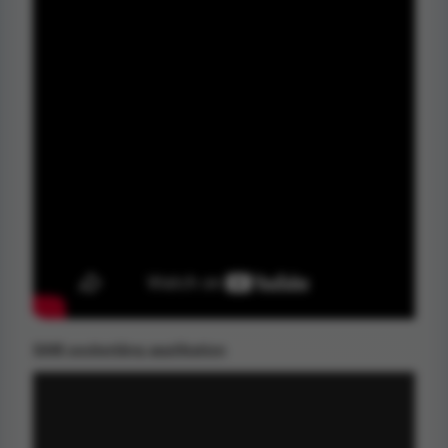
SAM sockertång applikation