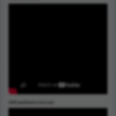
SAM applikation övre arm