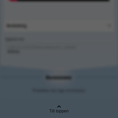
Användning
Upptäck mer
FÖRSTA HJÄLPEN/Immobilisering / Splintar/
Splintar
Recensioner
Produkten har inga recensioner
Till toppen