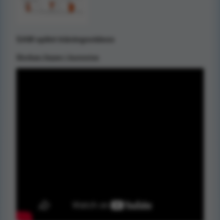
SAM splint träningsvideos
Styrkan ligger i kurvorna