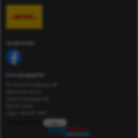
Sociala media
Företagsuppgifter
RS Teknik Försäljnings AB
Affärshuset 59:an
Södra Kungsgatan 59
802 55 Gävle
Orgnr: 556129-7648
Kundomdömen
Logga in