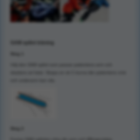
SAM splint träning
Steg 1
Välj den SAM splint som passar patientens arm och
skadans art bäst. Skapa en sk C-kurva där patientens vrist
och underarm kan vila.
Steg 2
Forma SAM splinten mha din arm och lillfingersidan.