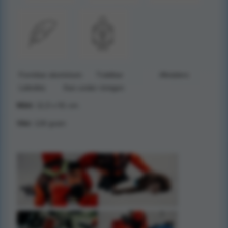
Formbar aluminium Tvättbar Allväders
Lättvikts Kan under röntgen
Mått:
11,5 x 91 cm.
Vikt:
126 gram