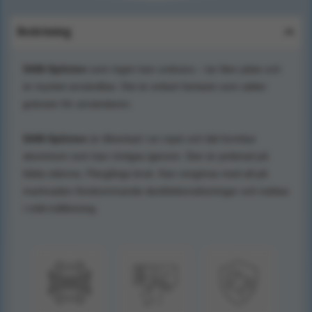
Beskrivning
SAM-Splinten
som ingen kan undvara – tar liten plats och
är mycket användbar. Det är enbart fantasin som sätter
gränsen för användaren.
SAM-Splinten
är tillverkad i en mjuk och lätt formbar
aluminium som kan röntgas igenom. Den är polstrad på
båda sidorna. Flergångs bruk. Kan rengöras med all på
marknaden förekommande desifektionslösningar och tvättas
i mild tvållösning.