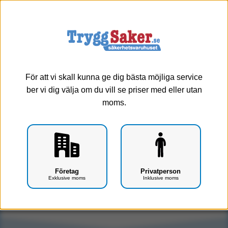
0
Meny
För att vi skall kunna ge dig bästa möjliga service
ber vi dig välja om du vill se priser med eller utan
moms.
SAM Splint (Runt rullad)
Företag
Privatperson
Exklusive moms
Inklusive moms
Art.nr: F0410-0101
Tyvärr, produkten har utgått ur vårt sortiment