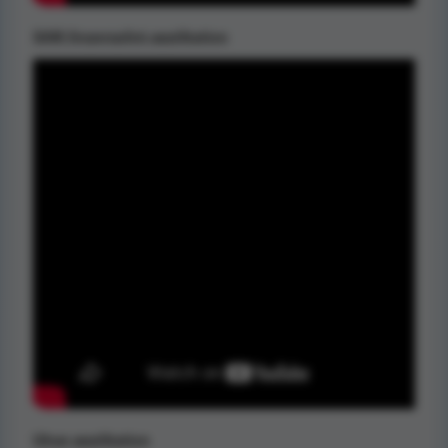
SAM fingersplint applikation
Ulnar applikation