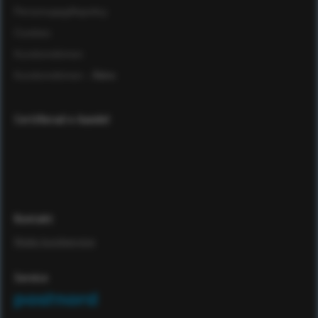
Personuppgiftspolicy
Cookies
Kundomdömen
Kundomdömen
- Äldre
Certifierad e-handel
Kontakt
Maila kundservice
Service