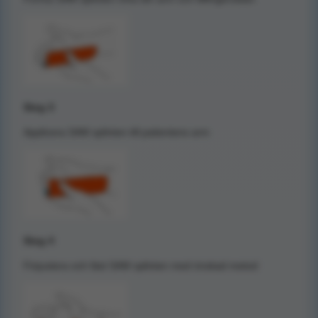
Steg 3
Applicera SAM splinten till patientens arm
Steg 4
Finjustera och fäst SAM splinten med önskad metod