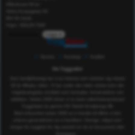
Affärshuset 59:an
Södra Kungsgatan 59
802 55 Gävle
Orgnr: 556129-7648
Kundomdömen
Logga in
Service
Kunskap
Kvalitet
Om Tryggsaker
Som familjeföretag har vi en historia som sträcker sig nästan
50 år tillbaka i tiden. Vi har under den tiden verkat inom det
högteknologiska området som konsulter, konstruktörer och
utbildare. Sedan 2005 driver vi nu även säkerhetsvaruhuset
TryggSaker.se genom RS Teknik försäljnings AB.
Med erfarenhet sedan 2005 av e-handel så tillhör vi den
erfarna generationen av e-handlare i Sverige, något som
borgar för trygghet för dig oavsett om du är konsument eller
företagare.