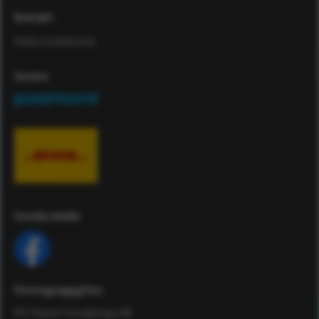
Kontakt
Maila kundservice
Service
Sociala media
Företagsuppgifter
RS Teknik Försäljnings AB