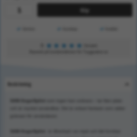
Köp
Service
Kunskap
Kvalitet
★
★
★
★
★
5
Utmärkt
Baserat på kundomdömen för Tryggsaker.se
Beskrivning
SAM-fingerSplint
som ingen kan undvara – tar liten plats
och är mycket användbar. Det är enbart fantasin som sätter
gränsen för användaren.
SAM-fingerSplint
är tillverkad i en mjuk och lätt formbar