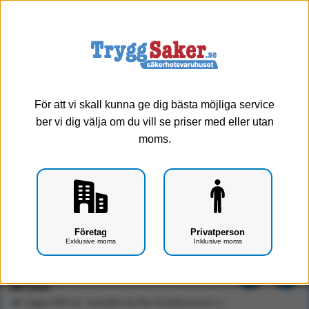
0
Meny
För att vi skall kunna ge dig bästa möjliga service
ber vi dig välja om du vill se priser med eller utan
moms.
SAM Finger-Splint [10pack]
Företag
Privatperson
Exklusive moms
Inklusive moms
Art.nr: F0410-0102/10
340 kr
Exkl. moms
I lager (999 st) - beställer du fler så dellevererar vi