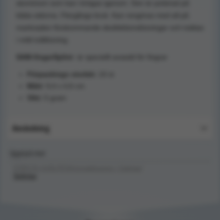
aluminium som kan röntgas igenom. Den är polstrad på
båda sidorna. Flergångs bruk. Kan rengöras med all på
marknaden förekommande desifektionslösningar och tvättas
i mild tvållösning.
SAM-fingerSplint
är speciellt avsedd för fingrar
Förpackings storlek:
10 st
Mått:
9,4 x 4,6 cm.
Vikt:
5 gram
Användning
Upptäck mer
FÖRSTA HJÄLPEN/Immobilisering / Splintar/
Splintar