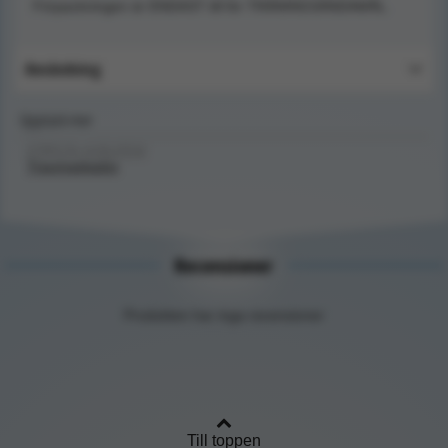
Förpackningen är ENDAST till för TRÄNINGSÄNDAMÅL.
Användning
Upptäck mer
FÖRSTA HJÄLPEN/
Traumaskador
Recensioner
Produkten har inga recensioner
Till toppen