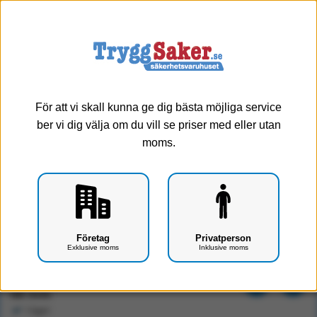
0
Meny
För att vi skall kunna ge dig bästa möjliga service
ber vi dig välja om du vill se priser med eller utan
moms.
Quikclot combat Gauze TRAINING PACK
Företag
Privatperson
Exklusive moms
Inklusive moms
Art.nr: F0407-1006
192 kr
Exkl. moms
I lager