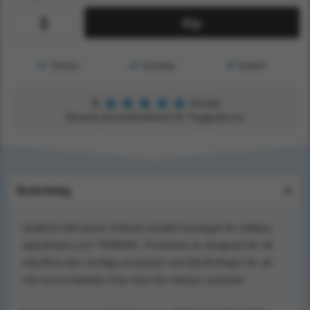
Köp
Service
Kunskap
Kvalitet
★
★
★
★
★
5
Utmärkt
Baserat på kundomdömen för Tryggsaker.se
Beskrivning
QuikClot blå trainer förband särskilt framtaget för militära
sjukvårdare och TRÄNING. Produkten är designad för att
efterlikna den verkliga produkten och blå till färgen för att
inte kunna blandas ihop med den skarpa varianten.