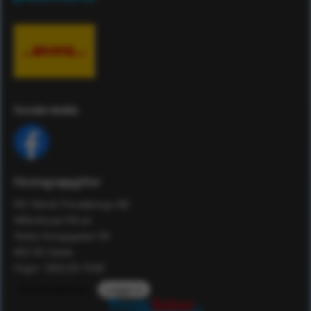
Sociala media
Företagsuppgifter
RS Teknik Försäljnings AB
Affärshuset 59:an
Södra Kungsgatan 59
802 55 Gävle
Orgnr: 556129-7648
Kundomdömen
Logga in