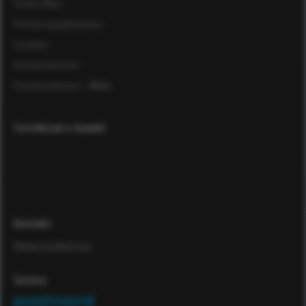
Ordervillkor
Personuppgiftspolicy
Cookies
Kundomdömen
Kundomdömen
- Äldre
Certifierad e-handel
Kontakt
Maila kundservice
Service