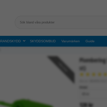
BRANDSKYDD
SKYDDSOMBUD
Varumärken
Guide
Plombering 
Välj antal
st)
★
★
★
★
Art.nr: B0409-011
Antal:
120 kr