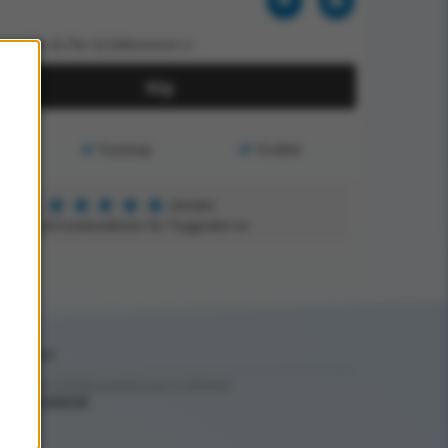
 beställer du fler så dellevererar vi
Köp
Kunskap
Kvalitet
★
★
★
★
★
5
Utmärkt
aserat på kundomdömen för Tryggsaker.se
ptäck mer
RANDSKYDD/Brandsläckare & tillbehör/
ervicematerial