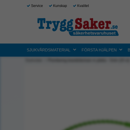
Service
Kunskap
Kvalitet
SJUKVÅRDSMATERIAL
FÖRSTA HJÄLPEN
Startsidan
Plombering brandsläckare m.platta - Grön (10 st)