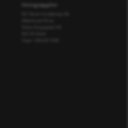
Företagsuppgifter
RS Teknik Försäljnings AB
Affärshuset 59:an
Södra Kungsgatan 59
802 55 Gävle
Orgnr: 556129-7648