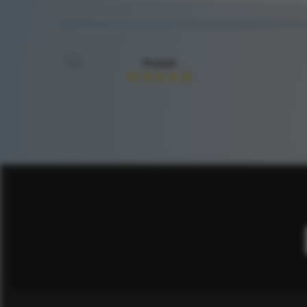
Fredrik
★
★
★
★
★