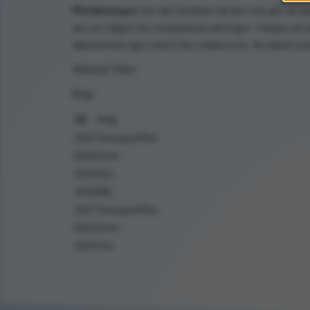
Plomberingen
har den fördelen att den inte går att öp
ser om någon har manipulerat säkringen. Färgen på
återkommer igen med 5 års mellanrum). Se tabell neda
Material: Plast.
Färg:
ÅR
Färg
2021
Orangea/Röd
2020
Grön
2019
Gul
2018
Blå
2017
Orangea/Röd
2016
Grön
2015
Gul