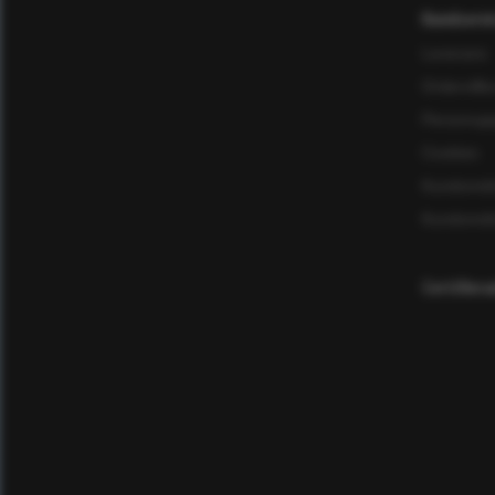
Kundservi
Leverans
Ordervillk
Personuppg
Cookies
Kundomd
Kundomd
Certifier