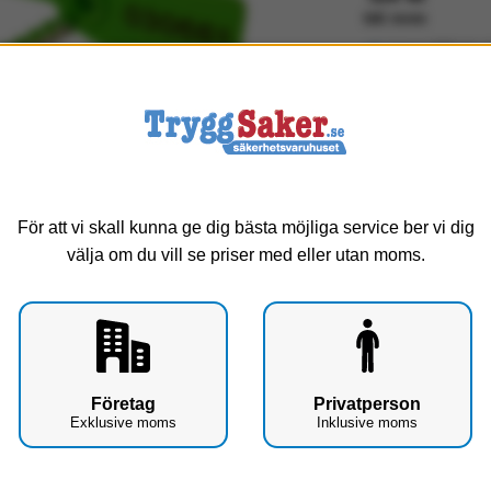
Exkl. moms
I lager (999 st) -
Service
För att vi skall kunna ge dig bästa möjliga service ber vi dig
B
välja om du vill se priser med eller utan moms.
Up
Företag
Privatperson
B
Exklusive moms
Inklusive moms
S
andsläckare eller varför inte nödutgången.