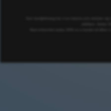
Som familjeföretag har vi en historia som sträcker sig
utbildare. Sedan 2
Med erfarenhet sedan 2005 av e-handel så tillhör vi