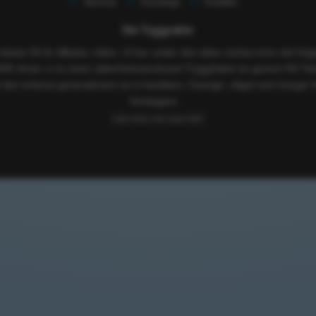
Service
Kunskap
Kvalitet
Om Tryggsaker
 nästan 50 år tillbaka i tiden. Vi har under den tiden verkat inom det h
005 driver vi nu även säkerhetsvaruhuset TryggSaker.se genom RS Tekn
 den erfarna generationen av e-handlare i Sverige, något som borgar f
företagare.
Läs mer om oss här!