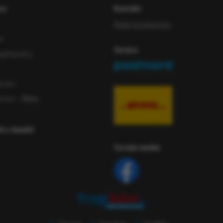
ce
Kontakt
Maila kundservice
or
Service
iftspolicy
ömen
ömen
- Äldre
ad e-handel
Sociala media