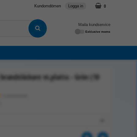
0
Kundomdömen
Logga in
Maila kundservice
Exklusive moms
brandsläckare m.platta - Grön (10
★
(1 recensioner)
7