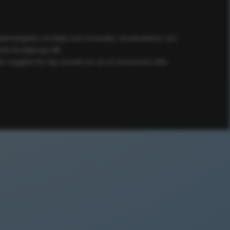
ögteknologiska området som konsulter, konstruktörer och
ik försäljnings AB.
ör trygghet för dig oavsett om du är konsument eller