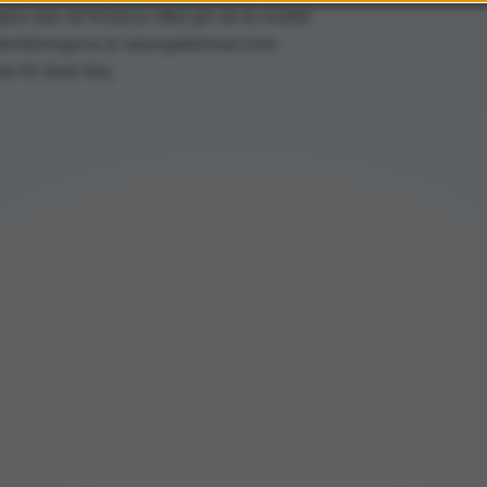
pna utan att förstöras vilket gör att du snabbt
 plomberingarna är säsongsbetonad (men
n för årets färg.