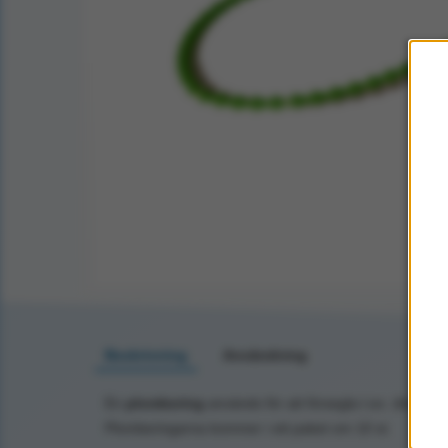
Beskrivning
Användning
En
plombering
används för att försegla t.ex. dina br
Plomberingarna kommer i ett paket om 10 st.