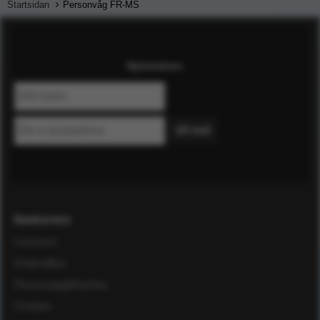
Startsidan
Personvåg FR-MS
Nyhetsbrev
Kundservice
Leverans
Ordervillkor
Personuppgiftspolicy
Cookies