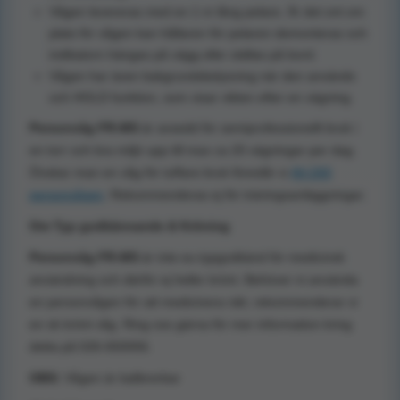
Vågen levereras med en 1 m lång pelare. Är det ont om
plats för vågen kan hållaren för pelaren demonteras och
indikatorn hängas på vägg eller ställas på bord.
Vågen har även bakgrundsbelysning när den används
och HOLD funktion, som visar vikten efter en vägning.
Personvåg FR-MS
är avsedd för semiprofessionellt bruk i
en torr och bra miljö upp till max ca 20 vägningar per dag.
Önskar man en våg för tuffare bruk föreslår vi
AV-200
personvågen
. Rekommenderas ej för träningsanläggningar.
Om Typ godkännande & Kröning
Personvåg FR-MS
är inte eu-typgodkänd för medicinsk
användning och därför ej heller krönt. Behöver ni använda
en personvågen för att medicinera rätt, rekommenderar vi
en sk krönt våg. Ring oss gärna för mer information kring
detta på 026-650056.
OBS:
Vågen är kalibrerbar