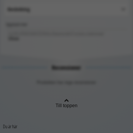
Användning
Upptäck mer
SJUKVÅRDSMATERIAL/Diagnostik/Fysiska mätningar/
Vågar
Recensioner
Produkten har inga recensioner
Till toppen
Du är här