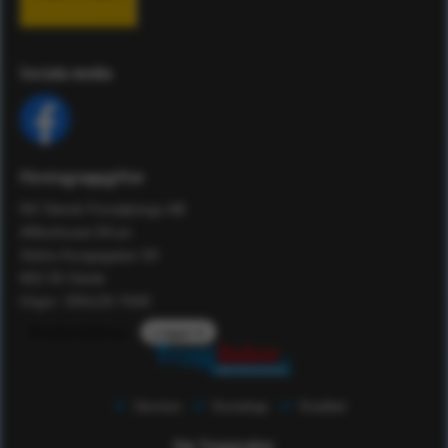
Sociala media
Företagsuppgifter
RS Teknik Försäljnings AB
Affärshuset 59:an
Södra Kungsgatan 59
802 55 Gävle
Orgnr: 556129-7648
Kundomdömen
Logga in
Service
Kunskap
Kvalitet
Om Tryggsaker