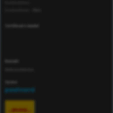
Kundomdömen
Kundomdömen
- Äldre
Certifierad e-handel
Kontakt
Maila kundservice
Service