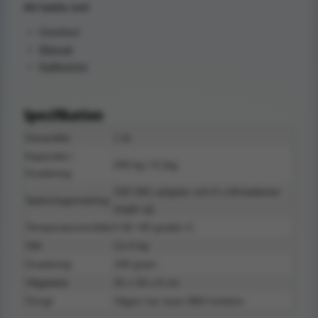
Att ladda ned
Datablad
Manual
K
alibrering
Specifikation
Garantitid
1 år
Kapacitet /
200 kg / 0,1kg
Gradering
230 VAC adapter och 6 x AA batterier
Spänningsmatning
(ingår ej)
Temperaturområde
0 till +40 grader C
Vikt
Ca 5 kg
Gradering
100 gram
Vågplatta
32 x 33 x 6 cm
Övrigt
Vågen har även BMI funktion