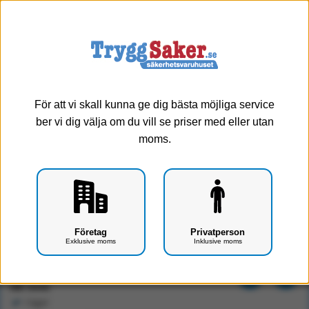
0
Meny
För att vi skall kunna ge dig bästa möjliga service
ber vi dig välja om du vill se priser med eller utan
moms.
Personvåg FR-MS
Företag
Privatperson
Exklusive moms
Inklusive moms
Art.nr: F1701-0401
2996 kr
Exkl. moms
I lager