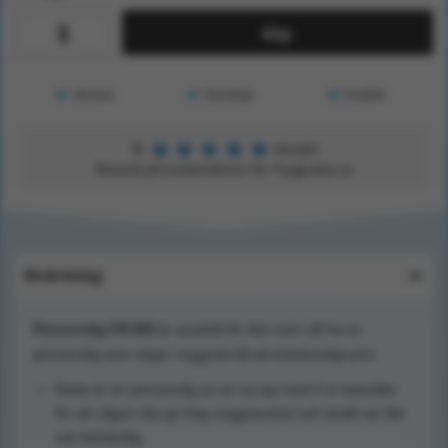
Köp
Service
Kunskap
Kvalitet
★
★
★
★
★
5
Utmärkt
Baserat på kundomdömen för Tryggsaker.se
Beskrivning
Personvåg FR-MS
är avsedd för den som vill ha en
personvåg som väger noggrant till ett överkomligt pris.
Detta är en personvåg av en ny typ med 4 st lastceller
för att vågen ska ge hög noggrannhet och ändå var lätt
och behändig.