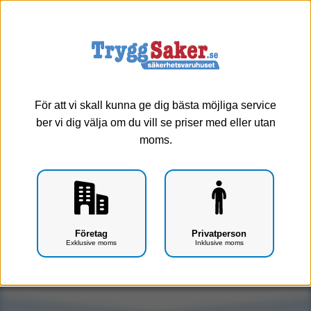
0
Meny
- 22%
För att vi skall kunna ge dig bästa möjliga service
ber vi dig välja om du vill se priser med eller utan
moms.
Heine Manometer till Heine G5 blodtrycksmätare
Företag
Privatperson
Exklusive moms
Inklusive moms
Art.nr: F1701-0814
Tyvärr, produkten har utgått ur vårt sortiment