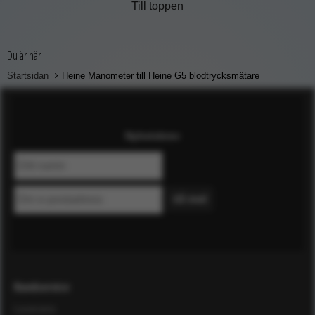
Till toppen
Du är här
Startsidan
Heine Manometer till Heine G5 blodtrycksmätare
Nyhetsbrev
Kundservice
Leverans