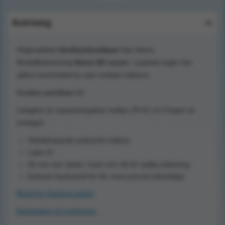
Beskrivning
Högkvalitativ
blodtrycksmätare
från Heine.
Modellbeteckning
Heine G5 vuxen
. I paketet ingår inte
själva manchetterna utan endast mätaren.
Fördelar med Heine G5
Längden är anpassningsbar mellan 29-41 cm.Färgen är
mörkgrå.
Stötdämpande polyamid mätare
Latex fri
56 mm stor skala i svart och vitt för tydlig avläsning
Exklusiv backventil för för mera precist luftutsläpp
Broschyr Gamma serien
Declaration of conformity