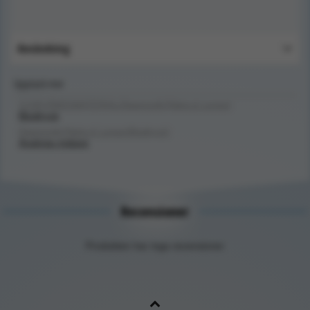
Användning
Upptäck mer
SJUKVÅRDSMATERIAL/Diagnostik/Hjärta & Lungor/
Blodtryck
Diagnostik/Hjärta & Lungor/Blodtryck/
Analoga mätare
Recensioner
Produkten har inga recensioner