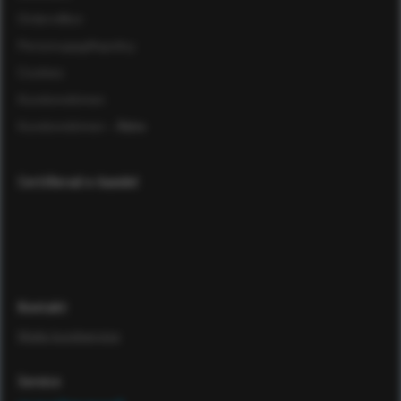
Ordervillkor
Personuppgiftspolicy
Cookies
Kundomdömen
Kundomdömen
- Äldre
Certifierad e-handel
Kontakt
Maila kundservice
Service