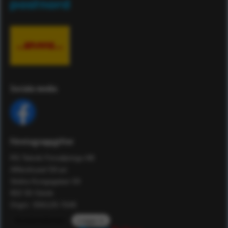
Sociala media
Företagsuppgifter
RS Teknik Försäljnings AB
Affärshuset 59:an
Södra Kungsgatan 59
802 55 Gävle
Orgnr: 556129-7648
Kundomdömen
Logga in