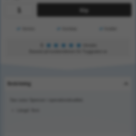
Köp
Service
Kunskap
Kvalitet
★
★
★
★
★
5
Utmärkt
Baserat på kundomdömen för Tryggsaker.se
Beskrivning
Sax sutur Spencer i operationskvalitet.
Längd: 9cm