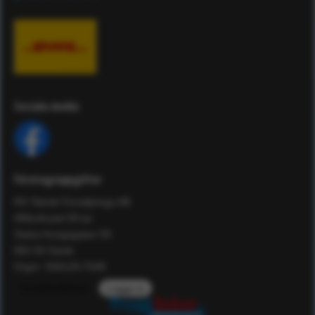
Sociala media
Företagsuppgifter
RS Teknik Försäljnings AB
Affärshuset 59:an
Södra Kungsgatan 59
802 55 Gävle
Orgnr: 556129-7648
Kundomdömen
Logga in