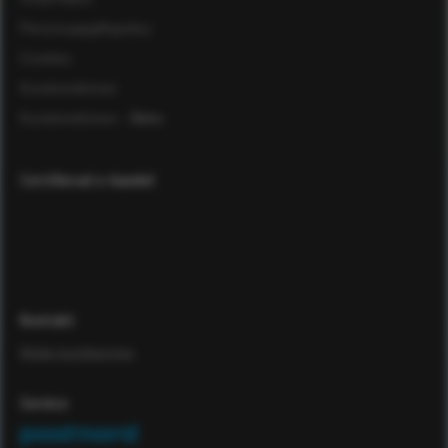
Personuppgiftspolicy
Cookies
Kundomdömen
Kundomdömen
- Äldre
Certifierad e-handel
Kontakt
Maila kundservice
Service