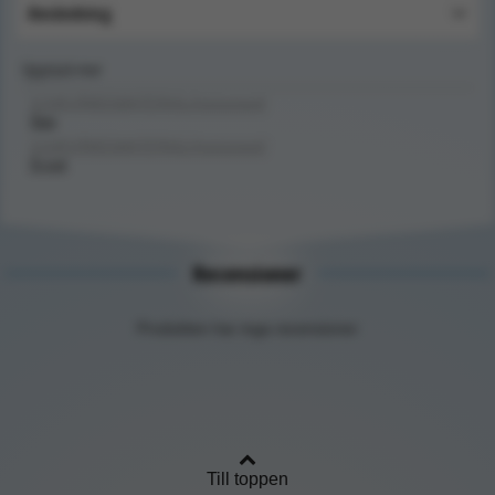
Användning
Upptäck mer
SJUKVÅRDSMATERIAL/Instrument/
Sax
SJUKVÅRDSMATERIAL/Instrument/
S-cut
Recensioner
Produkten har inga recensioner
Till toppen