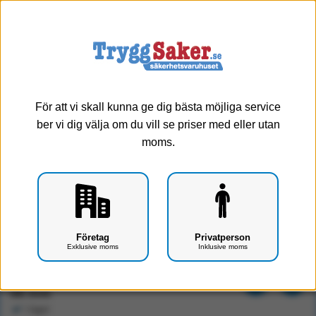
0
Meny
För att vi skall kunna ge dig bästa möjliga service
ber vi dig välja om du vill se priser med eller utan
moms.
S-Cut skärverktyg
Företag
Privatperson
Exklusive moms
Inklusive moms
Art.nr: F0407-0634
896 kr
Exkl. moms
I lager