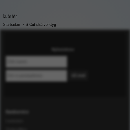
Du är här
Startsidan
S-Cut skärverktyg
Nyhetsbrev
Kundservice
Leverans
Ordervillkor