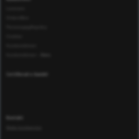
Leverans
Ordervillkor
Personuppgiftspolicy
Cookies
Kundomdömen
Kundomdömen
- Äldre
Certifierad e-handel
Kontakt
Maila kundservice