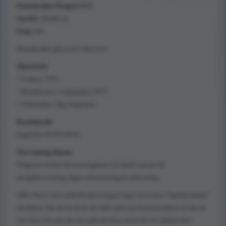
Flamskyddat Örngott TCS
Storlek:
50x60 cm
Färg:
Grå
Flamskyddet går ej att tvätta bort.
Skötselråd
• Tvättas i 70°C
• Desinficeras i tvättmaskin, 85°C
• Torktumlas i låg temperatur
Brandskydd
Uppfyller SS 876 00 01
Återvinning/deponi
Örngottet är helt återvinningsbart och skall sorteras för
energiåtervinning. Ingen demontering är nödvändig.
OBS: Precis som artikelbeskrivningen säger så är detta "flamskyddade"
produkter. Om det är så att det faller glöd på dessa produkter så ska de
inte fatta eld utan det ska självslockna, dock blir det såklart hål i