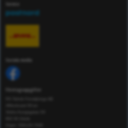
Service
Sociala media
Företagsuppgifter
RS Teknik Försäljnings AB
Affärshuset 59:an
Södra Kungsgatan 59
802 55 Gävle
Orgnr: 556129-7648