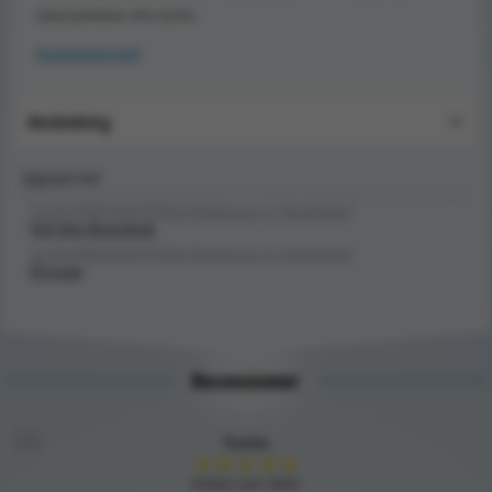
lakan/påslakan eller dylikt.
Produktblad (pdf)
Användning
Upptäck mer
SJUKVÅRDSMATERIAL/Madrasser & Sängkläder/
Vid Hög Brandrisk
SJUKVÅRDSMATERIAL/Madrasser & Sängkläder/
Örngott
Recensioner
Yvette
★
★
★
★
★
funkar som tänkt