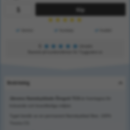
Köp
★
★
★
★
★
Service
Kunskap
Kvalitet
★
★
★
★
★
5
Utmärkt
Baserat på kundomdömen för Tryggsaker.se
Beskrivning
Järvens flamskyddade Örngott TCS
är framtagna för
krävande och brandfarliga miljöer.
Tyget består av en permanent flamskyddad fiber, 100%
Trevira CS.