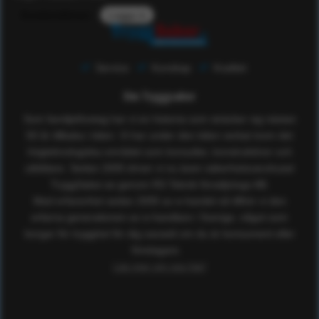
Kundomdömen
Logga in
Service
Kunskap
Kvalitet
Om Tryggsaker
Som familjeföretag har vi en historia som sträcker sig nästan
50 år tillbaka i tiden. Vi har under den tiden verkat inom det
högteknologiska området som konsulter, konstruktörer och
utbildare. Sedan 2005 driver vi nu även säkerhetsvaruhuset
TryggSaker.se genom RS Teknik försäljnings AB.
Med erfarenhet sedan 2005 av e-handel så tillhör vi den
erfarna generationen av e-handlare i Sverige, något som
borgar för trygghet för dig oavsett om du är konsument eller
företagare.
Läs mer om oss här!