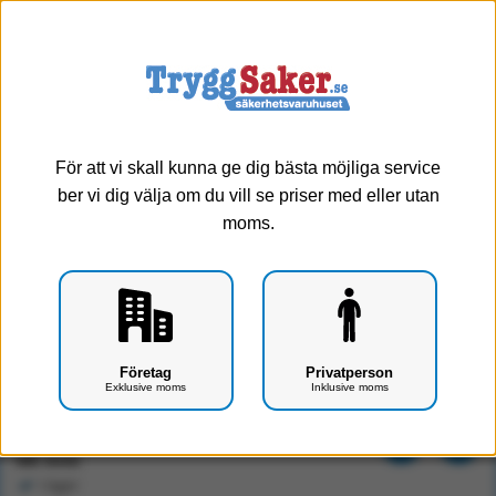
0
Meny
För att vi skall kunna ge dig bästa möjliga service
ber vi dig välja om du vill se priser med eller utan
moms.
Flamskyddat örngott Järven TCS 50-60 cm
Företag
Privatperson
Exklusive moms
Inklusive moms
Art.nr: F3201-0601
360 kr
Exkl. moms
I lager