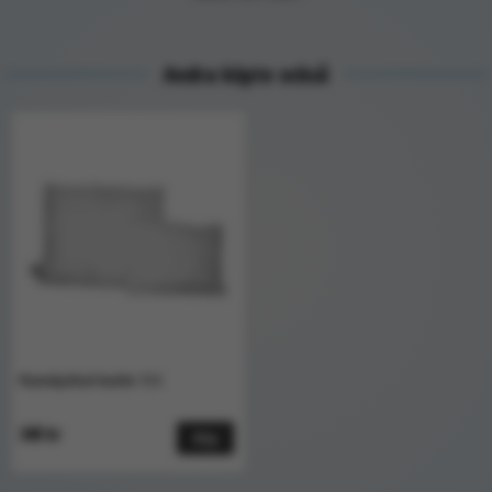
Andra köpte också
Flamskyddad kudde TCS
340 kr
Köp