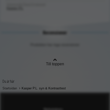
Diagnostik/Ögon/Syntester/
Kasper P.L
Recensioner
Produkten har inga recensioner
Till toppen
Du är här
Startsidan
Kasper P.L. syn & Kontrasttest
Nyhetsbrev