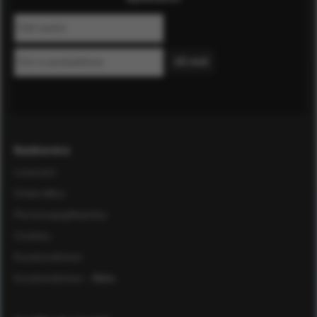
Kundservice
Leverans
Ordervillkor
Personuppgiftspolicy
Cookies
Kundomdömen
Kundomdömen
- Äldre