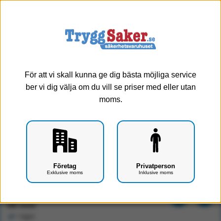
0
Meny
För att vi skall kunna ge dig bästa möjliga service
ber vi dig välja om du vill se priser med eller utan
moms.
Kasper P.L. syn & Kontrasttest
Företag
Privatperson
Exklusive moms
Inklusive moms
Art.nr: F1701-0535
7280 kr
Exkl. moms
I lager