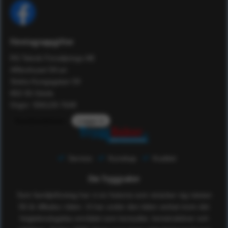
Företagsuppgifter
RS Teknik Försäljnings AB
Affärshuset 59:an
Södra Kungsgatan 59
802 55 Gävle
Orgnr: 556129-7648
Kundomdömen
Logga in
Service
Kunskap
Kvalitet
Om Tryggsaker
Som familjeföretag har vi en historia som sträcker sig nästan
50 år tillbaka i tiden. Vi har under den tiden verkat inom det
högteknologiska området som konsulter, konstruktörer och