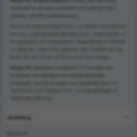
Kasper PL synprövningstest
utnyttjar den här basala
funktionen för att mäta synskärpan hos små barn samt
patienter med flera funktionshinder.
Genom att använda kaspertavlan i en tittutlek med patienten
kan man nu på ett enkelt sätt testa synen. Kasper består av
10 syntestkort och 5 kontrastkort. Testavståndet är 20 till 80
cm.Varje kort visas 2 till 5 sekunder. Man fortsätter att visa
korten tills det inte går att få barnet att fixera längre.
Kasper PL tavlorna
är tryckta på 0,75 mm plast som
laminerats med ytterligare ett antireflexbehandlat
plastskydd, samt tål att tvättas med handtvättmedel och
desinficeras med handsprit (t.ex. vid undersökningar av
infekterade patienter).
Användning
Upptäck mer