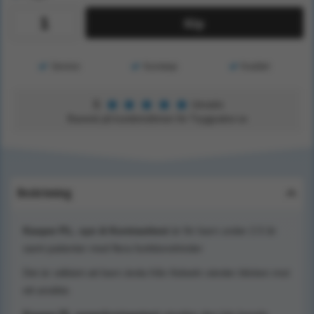
Köp
Service
Kunskap
Kvalitet
★
★
★
★
★
5
Utmärkt
Baserat på kundomdömen för Tryggsaker.se
Beskrivning
Kasper P.L. syn & Kontrasttest
är för barn under 2.5 år
samt patienter med flera funktionshinder
Det är välkänt att barn ända från födseln vänder blicken mot
ett ansikte.