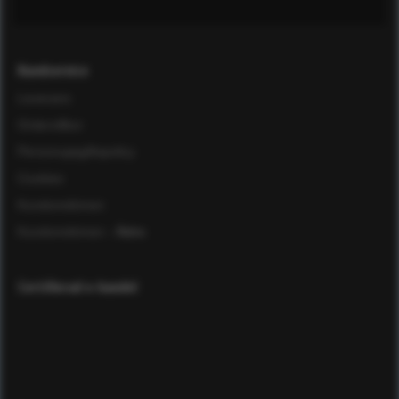
Kundservice
Leverans
Ordervillkor
Personuppgiftspolicy
Cookies
Kundomdömen
Kundomdömen
- Äldre
Certifierad e-handel