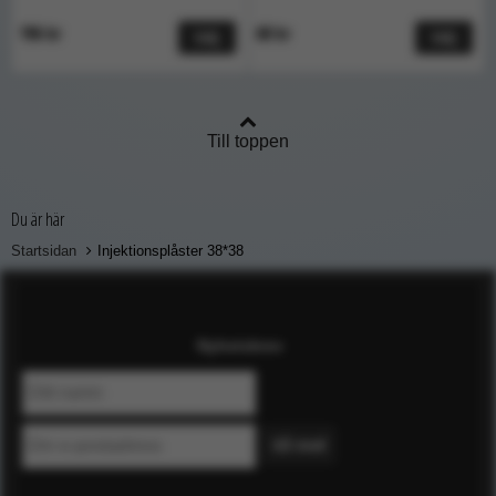
196 kr
68 kr
Välj
Välj
Till toppen
Du är här
Startsidan
Injektionsplåster 38*38
Nyhetsbrev