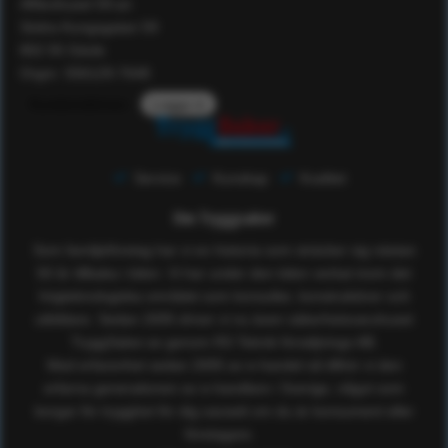
Affärshuset 59:an
Södra Kungsgatan 59
802 55 Gävle
Orgnr: 556129-7648
Kundomdömen
Logga in
Service
Kunskap
Kvalitet
Om Tryggsaker
Som familjeföretag har vi en historia som sträcker sig nästan
50 år tillbaka i tiden. Vi har under den tiden verkat inom det
högteknologiska området som konsulter, konstruktörer och
utbildare. Sedan 2005 driver vi nu även säkerhetsvaruhuset
TryggSaker.se genom RS Teknik försäljnings AB.
Med erfarenhet sedan 2005 av e-handel så tillhör vi den
erfarna generationen av e-handlare i Sverige, något som
borgar för trygghet för dig oavsett om du är konsument eller
företagare.