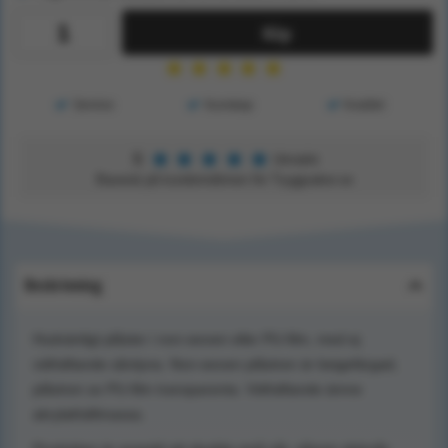
Köp
★
★
★
★
★
Service
Kunskap
Kvalitet
★
★
★
★
★
5
Utmärkt
Baserat på kundomdömen för Tryggsaker.se
Beskrivning
Hudvänligt plåster i non-woven eller PU-film, med ej
vidhäftande sårdyna. Non-woven plåstren är beigefärgad,
plåstren av PU-film transparenta. Vidhäftande ämne
akrylathäftmassa.