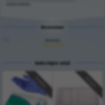
SJUKVÅRDSMATERIAL/Förbandsmaterial/Plåster/
Injektionsplåster
Recensioner
Eva-lotta
★
★
★
★
★
Andra köpte också
Välj storlek
Välj storlek