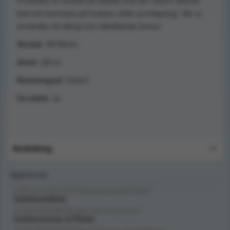
Produkten är avsedd att skydda små sår, såsom skärsår,
bett och hemostas på hudytan (efter provtagning). Bör ej
användas vid allergi mot vidhäftande ämnen
Storlek:
38*38mm.
Antal:
200 st
Renhetsgrad:
Osteril
Ce-märkt
: Ja
Användning
Upptäck mer
FÖRSTA HJÄLPEN/Förbandsmaterial/Plåster/
Injektionsplåster
SJUKVÅRDSMATERIAL/Lab/Provtagning/
Injektionstorkar & Plåster