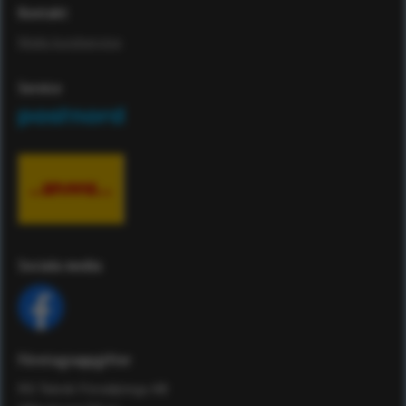
Kontakt
Maila kundservice
Service
Sociala media
Företagsuppgifter
RS Teknik Försäljnings AB