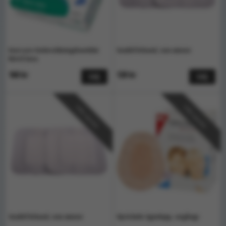
Evercare Undersökningshandske
Snabbförband, non woven
Nitril Svea
160 kr
120 kr
Välj
Välj
Välj storlek
Välj storlek
Snabbförband, non woven
Opticlude ögonlapp, engångs