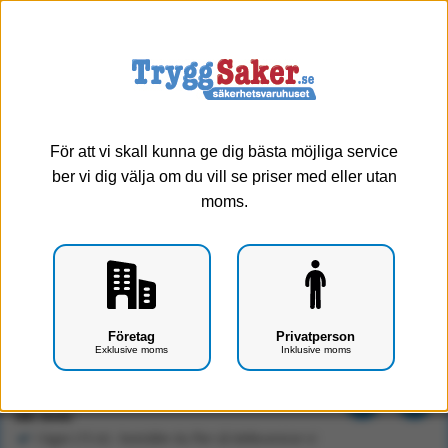
0
Meny
För att vi skall kunna ge dig bästa möjliga service
ber vi dig välja om du vill se priser med eller utan
moms.
Injektionsplåster 38*38
Företag
Privatperson
Exklusive moms
Inklusive moms
Art.nr: F0405-0207
76 kr
Exkl. moms
I lager (15 st) - beställer du fler så dellevererar vi