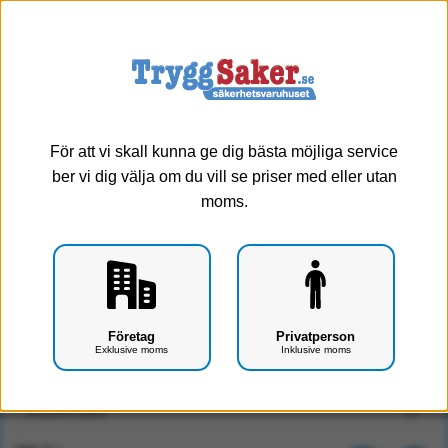
0
Meny
Välj storlek
För att vi skall kunna ge dig bästa möjliga service
ber vi dig välja om du vill se priser med eller utan
moms.
Hypafix fixeringsförband (2.5cm*10m)
Företag
Privatperson
Exklusive moms
Inklusive moms
Art.nr: F0402-0507
Storlek: