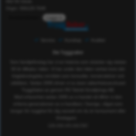
802 55 Gävle
Orgnr: 556129-7648
Kundomdömen
Logga in
Service
Kunskap
Kvalitet
Om Tryggsaker
Som familjeföretag har vi en historia som sträcker sig nästan
50 år tillbaka i tiden. Vi har under den tiden verkat inom det
högteknologiska området som konsulter, konstruktörer och
utbildare. Sedan 2005 driver vi nu även säkerhetsvaruhuset
TryggSaker.se genom RS Teknik försäljnings AB.
Med erfarenhet sedan 2005 av e-handel så tillhör vi den
erfarna generationen av e-handlare i Sverige, något som
borgar för trygghet för dig oavsett om du är konsument eller
företagare.
Läs mer om oss här!