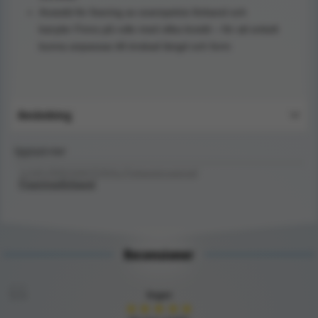
Avsedd för fixering av exempelvis förband och
kanyler Finns på rulle med olika bredd – för att enkelt
kunna anpassas till önskad längd och form
Användning
Upptäck mer
SJUKVÅRDSMATERIAL/Förbandsmaterial/
Fixeringsförband
Recensioner
Inger
★
★
★
★
★