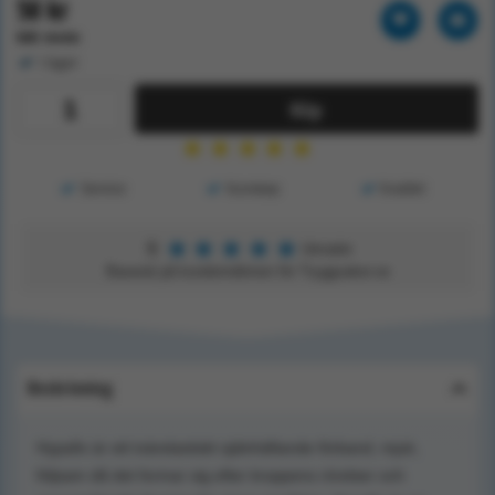
50 kr
Exkl. moms
I lager
Köp
★
★
★
★
★
Service
Kunskap
Kvalitet
★
★
★
★
★
5
Utmärkt
Baserat på kundomdömen för Tryggsaker.se
Beskrivning
Hypafix är ett tvärelastiskt självhäftande förband, mjuk,
följsam då det formar sig efter kroppens rörelser och