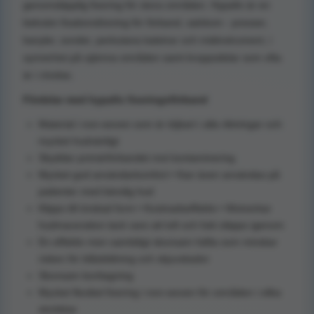
genomsläpplig fixering för stora områden. Hypafix är en
bekväm fixationslösning för förband, salvkom - presser,
kanyler, sonder, perkutana katetrar och mätinstrument, i
synnerhet på ojämna områden samt kroppsdelar som ofta
är i rörelse.
Fördelar med hypafix fixeringsförband
Material i non-woven som är töjbart i alla riktningar och
mycket hudvänligt
Skyddar primärförbandet mot kontaminering
Mycket god användarkomfort • Kan även användas på
patienter med känslig hud
Klipps till önskad form • Kostnadseffektiv • Motverkar
hudmaceration tack vare att luft och fukt släpps igenom
En effektiv men samtidigt skonsam häfta som minskar
risken för blåsbildning och skjuvskador
Skonsam borttagning
Mycket flexibel fixering i non-woven för områden i olika
storlekar