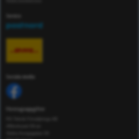
Maila kundservice
Service
Sociala media
Företagsuppgifter
RS Teknik Försäljnings AB
Affärshuset 59:an
Södra Kungsgatan 59