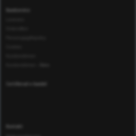
Kundservice
Leverans
Ordervillkor
Personuppgiftspolicy
Cookies
Kundomdömen
Kundomdömen
- Äldre
Certifierad e-handel
Kontakt