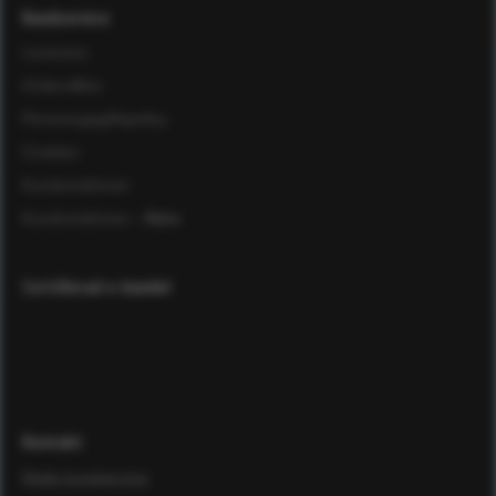
Kundservice
Leverans
Ordervillkor
Personuppgiftspolicy
Cookies
Kundomdömen
Kundomdömen
- Äldre
Certifierad e-handel
Kontakt
Maila kundservice