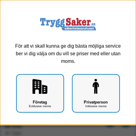
0
Meny
För att vi skall kunna ge dig bästa möjliga service
ber vi dig välja om du vill se priser med eller utan
moms.
Hot/Coldpack 14*18 cm
Företag
Privatperson
Exklusive moms
Inklusive moms
Art.nr: F0407-0821
48 kr
Exkl. moms
I lager