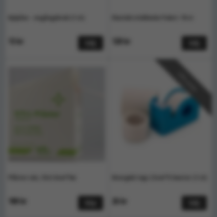
Kylpåse - engångsbruk (1 st)
Elastisk stödbinda Paket: 10 st
13 kr
120 kr
Välj
Välj
Välj antal
Plåster väv, Vitri 6cm*5m
Kirurgisk tejp 2.5cm*9.1meter (1 st)
100 kr
26 kr
Köp
Välj