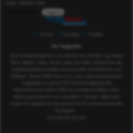
Orgnr: 556129-7648
Kundomdömen
Logga in
Service
Kunskap
Kvalitet
Om Tryggsaker
Som familjeföretag har vi en historia som sträcker sig nästan
50 år tillbaka i tiden. Vi har under den tiden verkat inom det
högteknologiska området som konsulter, konstruktörer och
utbildare. Sedan 2005 driver vi nu även säkerhetsvaruhuset
TryggSaker.se genom RS Teknik försäljnings AB.
Med erfarenhet sedan 2005 av e-handel så tillhör vi den
erfarna generationen av e-handlare i Sverige, något som
borgar för trygghet för dig oavsett om du är konsument eller
företagare.
Läs mer om oss här!