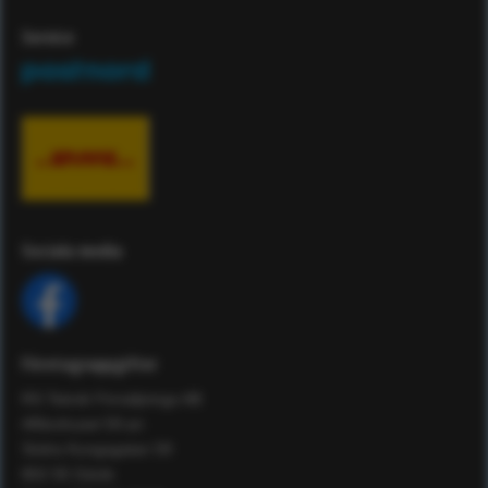
Service
Sociala media
Företagsuppgifter
RS Teknik Försäljnings AB
Affärshuset 59:an
Södra Kungsgatan 59
802 55 Gävle