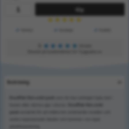
Köp
★
★
★
★
★
Service
Kunskap
Kvalitet
★
★
★
★
★
5
Utmärkt
Baserat på kundomdömen för Tryggsaker.se
Beskrivning
KoolPak Hot-cold pack
som du kan antingen kyla ned i
frysen eller värma upp i micron.
KoolPak Hot-cold
pack
används för att mildra tex smärtande muskler och
andra mjukvävnads skador och kommer i en mjuk
plastförpackning.