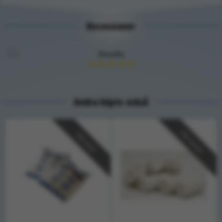
Recensioner
Annelie
★
★
★
★
★
Andra köpte också
Välj storlek
Välj antal