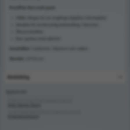
KoolPak Hot-cold pack
Håller längre än en engångs kylpåse /värmepåse
Idealisk för kontinuerlig behandling i hemmet
Återanvändbar
Kan spritas med alkohol
Innehåller:
Carbomer, Glycerol och vatten
Storlek:
13*14 cm
Användning
Upptäck mer
FÖRSTA HJÄLPEN/Förbandsmaterial/
Kyla-Värme-Sport
SJUKVÅRDSMATERIAL/Förbandsmaterial/
Kyla/värme/sport