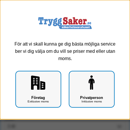
0
Meny
Välj antal
För att vi skall kunna ge dig bästa möjliga service
ber vi dig välja om du vill se priser med eller utan
moms.
Häfta silk Micropore 1.25cm*9.1m m hållare (1 st) (1
Företag
Privatperson
st)
Exklusive moms
Inklusive moms
Art.nr: F0402-0320/1
Antal: