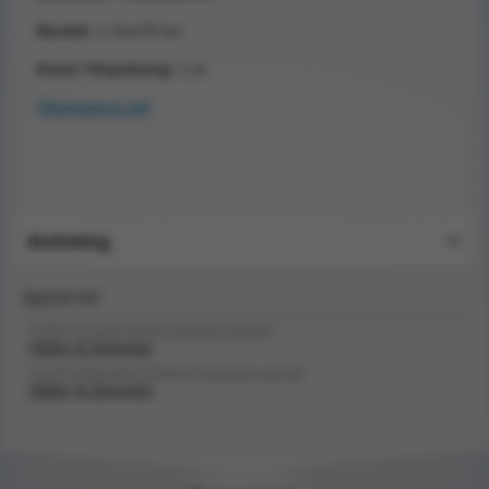
Storlek:
1.2cm*9.1m
Antal i förpckning:
1 st
Tillverkarens pdf
Användning
Upptäck mer
FÖRSTA HJÄLPEN/Förbandsmaterial/
Häftor & Suturtejp
SJUKVÅRDSMATERIAL/Förbandsmaterial/
Häftor & Suturtejp