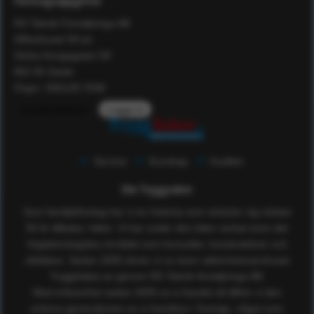
Företagsuppgifter
RS Teknik Försäljnings AB
Affärshuset 59:an
Södra Kungsgatan 59
802 55 Gävle
Orgnr: 556129-7648
Kundomdömen
Logga in
Service
Kunskap
Kvalitet
Om Tryggsaker
Som familjeföretag har vi en historia som sträcker sig nästan
50 år tillbaka i tiden. Vi har under den tiden verkat inom det
högteknologiska området som konsulter, konstruktörer och
utbildare. Sedan 2005 driver vi nu även säkerhetsvaruhuset
TryggSaker.se genom RS Teknik försäljnings AB.
Med erfarenhet sedan 2005 av e-handel så tillhör vi den
erfarna generationen av e-handlare i Sverige, något som