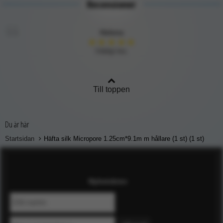
Recensioner
Helena
★
★
★
★
★
Väldigt bra.
Till toppen
Du är här
Startsidan
Häfta silk Micropore 1.25cm*9.1m m hållare (1 st) (1 st)
Nyhetsbrev