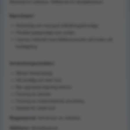
tillverkad av cellolusa. Häftämnet är akrylatbaserat.
Egenskaper:
Hudvänlig och med god vidhäftningsförmåga
Flexibel papperstejp som andas
Lämnar minimalt med häftämnesrester på huden vid
borttagning
Användningsområden:
Allmän förbandstejp
Vid ömtålig och skör hud
När upprepad tejpning behövs
Fixering av stomier
Fixering av medicinteknisk utrustning
Idealisk för intakt hud
Ryggmaterial:
Nonwoven av cellulosa
Häftämne:
Akrylatbaserat