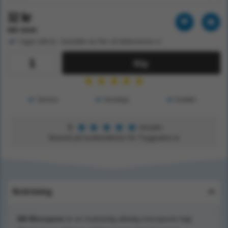
32 kr
Exkl. moms
I lager (38 st) - beställer du fler så dellevererar vi
Köp
★
★
★
★
★
Service
Kunskap
Kvalitet
★
★
★
★
★
5
Utmärkt
Baserat på kundomdömen för Tryggsaker.se
Beskrivning
3M Micropore
är en hudvänlig allsidig microporös tejp