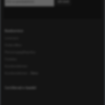
Kundservice
Leverans
Ordervillkor
Personuppgiftspolicy
Cookies
Kundomdömen
Kundomdömen
- Äldre
Certifierad e-handel