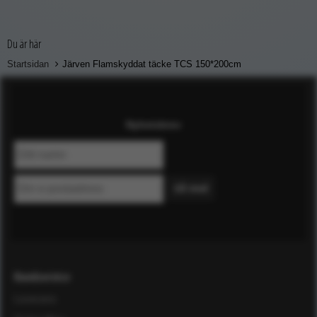
Du är här
Startsidan
Järven Flamskyddat täcke TCS 150*200cm
Nyhetsbrev
Kundservice
Leverans