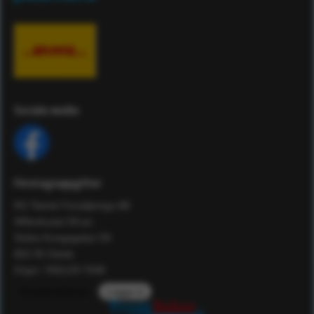
Sociala media
Företagsuppgifter
RS Teknik Försäljnings AB
Affärshuset 59:an
Södra Kungsgatan 59
802 55 Gävle
Orgnr: 556129-7648
Kundomdömen
Logga in