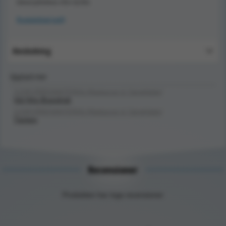
lakan/påslakan eller dylikt.
Produktblad (pdf)
Användning
Upptäck mer
SJUKVÅRDSMATERIAL/Madrasser & Sängkläder/
Vid Hög Brandrisk
SJUKVÅRDSMATERIAL/Madrasser & Sängkläder/
Täcken
Recensioner
Produkten har inga recensioner