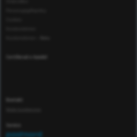
Ordervillkor
Personuppgiftspolicy
Cookies
Kundomdömen
Kundomdömen
- Äldre
Certifierad e-handel
Kontakt
Maila kundservice
Service