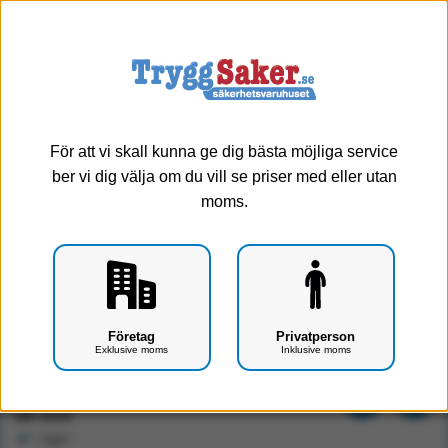
0
Meny
För att vi skall kunna ge dig bästa möjliga service
ber vi dig välja om du vill se priser med eller utan
moms.
Järven Flamskyddat täcke TCS 150*200cm
Företag
Privatperson
Exklusive moms
Inklusive moms
Art.nr: F3201-0201
1260 kr
Exkl. moms
I lager