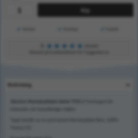
Köp
Service
Kunskap
Kvalitet
★
★
★
★
★
5
Utmärkt
Baserat på kundomdömen för Tryggsaker.se
Beskrivning
Järvens flamskyddade täcke TCS
är framtagna för
krävande och brandfarliga miljöer.
Tyget består av en permanent flamskyddad fiber, 100%
Trevira CS.