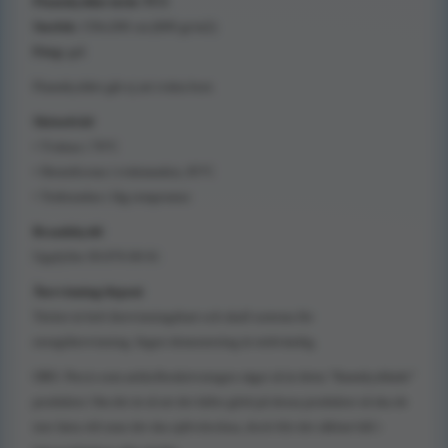
Flamskyddat täcke TCS
Storlek:
150x200 cm (600 gr/m2)
Färg:
grå
Flamskyddet går ej att tvätta bort.
Skötselråd
• Tvättas i 70°C
• Desinficeras i tvättmaskin, 85°C
• Torktumlas i låg temperatur
Brandskydd
Uppfyller SS 876 00 01
Återvinning/deponi
Täcket är helt återvinningsbart och skall sorteras för
energiåtervinning. Ingen demontering är nödvändig.
OBS: Precis som artikelbeskrivningen säger så är detta "flamskyddade"
produkter. Om det är så att det faller glöd på dessa produkter så ska de
inte fatta eld utan det ska självslockna, dock blir det såklart hål i