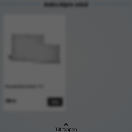
Andra köpte också
Flamskyddad kudde TCS
340 kr
Köp
Till toppen